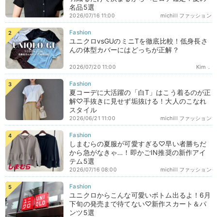
名品5選
2026/07/16 11:00
michill ファッション
ユニクロvsGUのミニTを徹底比較！低身長さ
んの体型カバーにはどっちが正解？
2026/07/20 11:00
Kim．
夏コーデに大活躍の「白T」はこう着るのが正
解♡手抜きに見せず垢抜ける！大人のこなれ
スタイル
2026/06/21 11:00
michill ファッション
しまむらの夏服が可愛すぎる♡早い者勝ちだ
から急がなきゃ…！即かごIN推奨の新作アイ
テム5選
2026/07/16 08:00
michill ファッション
ユニクロからこんな可愛いボトム出るよ！6月
下旬の発売まで待てない♡新作スカート＆パ
ンツ5選