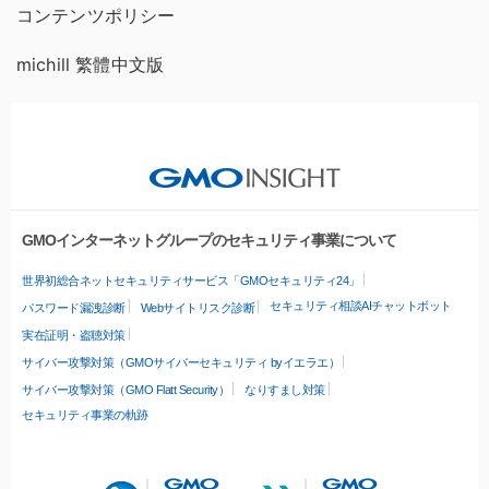
コンテンツポリシー
michill 繁體中文版
GMOインターネットグループのセキュリティ事業について
世界初総合ネットセキュリティサービス「GMOセキュリティ24」
セキュリティ相談AIチャットボット
パスワード漏洩診断
Webサイトリスク診断
実在証明・盗聴対策
サイバー攻撃対策（GMOサイバーセキュリティ byイエラエ）
サイバー攻撃対策（GMO Flatt Security）
なりすまし対策
セキュリティ事業の軌跡