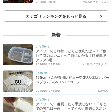
2026/06/18 11:00
michill ファッション
カテゴリランキングをもっと見る
新着
ダイソーのこれ持っとくと便利だよ～！「疲
れて気力ない…」って時に助かる！時短調理
グッズ3選
2026/08/07 11:00
michill ライフスタイル
155cmさんが着用レビュー♡GUの体型カバー
ペプラムTのNG＆OKコーデ
2026/08/07 11:00
KOMUGI
ダイソーで一度買ったら手放せない！「今ま
での苦労は一体…」ってくらい優秀なスポン