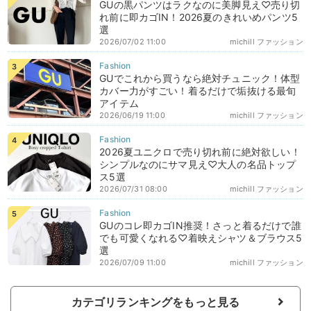
GUの黒パンツはラクなのに美脚見え♡売り切
れ前に即カゴIN！2026夏のきれいめパンツ5
選
2026/07/02 11:00
michill ファッション
GUでこれから買うなら絶対チュニック！体型
カバー力がすごい！着るだけで垢抜ける最旬
アイテム
2026/06/19 11:00
michill ファッション
2026夏ユニクロで売り切れ前に絶対欲しい！
シンプルなのにサマ見え♡大人の名品トップ
ス5選
2026/07/31 08:00
michill ファッション
GUのコレ即カゴIN推奨！さっと着るだけで誰
でも可愛くなれる♡着映えシャツ＆ブラウス5
選
2026/07/09 11:00
michill ファッション
カテゴリランキングをもっと見る