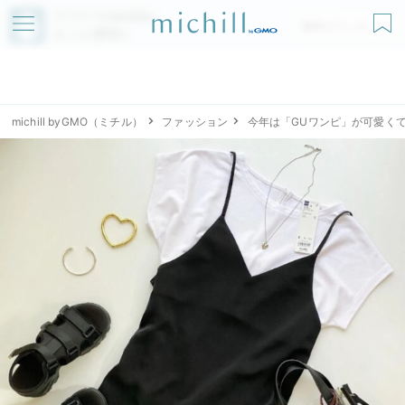
アプリでmichillが
無料ダウンロード
もっと便利に
michill byGMO（ミチル）
ファッション
今年は「GUワンピ」が可愛く