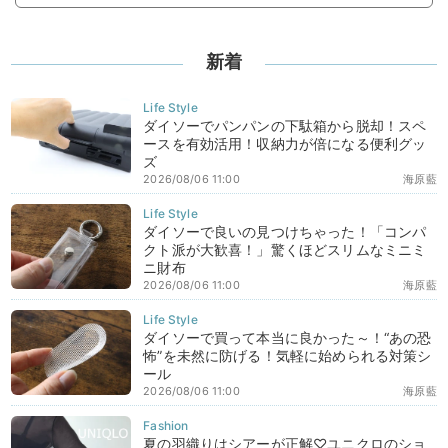
新着
ダイソーでパンパンの下駄箱から脱却！スペ
ースを有効活用！収納力が倍になる便利グッ
ズ
2026/08/06 11:00
海原藍
ダイソーで良いの見つけちゃった！「コンパ
クト派が大歓喜！」驚くほどスリムなミニミ
ニ財布
2026/08/06 11:00
海原藍
ダイソーで買って本当に良かった～！“あの恐
怖”を未然に防げる！気軽に始められる対策シ
ール
2026/08/06 11:00
海原藍
夏の羽織りはシアーが正解♡ユニクロのショ