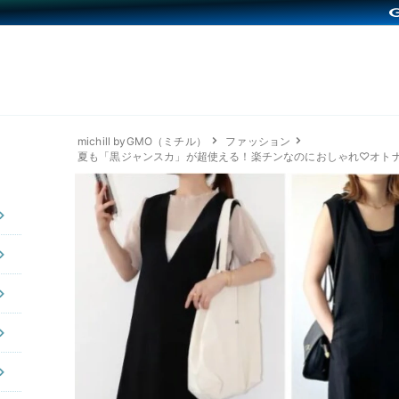
michill byGMO（ミチル）
ファッション
夏も「黒ジャンスカ」が超使える！楽チンなのにおしゃれ♡オトナ女