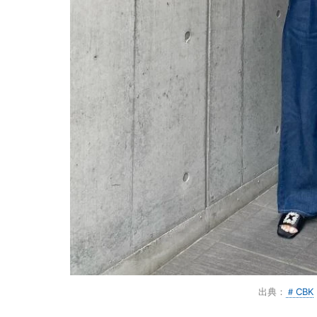
出典：
＃CBK