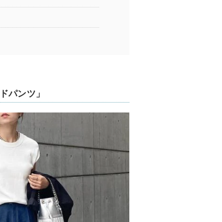
」
イドパンツ」