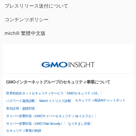
プレスリリース送付について
コンテンツポリシー
michill 繁體中文版
GMOインターネットグループのセキュリティ事業について
世界初総合ネットセキュリティサービス「GMOセキュリティ24」
セキュリティ相談AIチャットボット
パスワード漏洩診断
Webサイトリスク診断
実在証明・盗聴対策
サイバー攻撃対策（GMOサイバーセキュリティ byイエラエ）
サイバー攻撃対策（GMO Flatt Security）
なりすまし対策
セキュリティ事業の軌跡