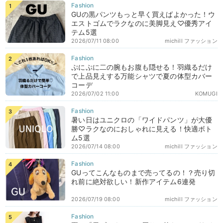
GUの黒パンツもっと早く買えばよかった！ウ
エストゴムでラクなのに美脚見え♡優秀アイ
テム5選
2026/07/11 08:00
michill ファッション
ぷにぷに二の腕もお腹も隠せる！羽織るだけ
で上品見えする万能シャツで夏の体型カバー
コーデ
2026/07/02 11:00
KOMUGI
暑い日はユニクロの「ワイドパンツ」が大優
勝♡ラクなのにおしゃれに見える！快適ボト
ム5選
2026/07/14 08:00
michill ファッション
GUってこんなものまで売ってるの！？売り切
れ前に絶対欲しい！新作アイテム6連発
2026/07/19 08:00
michill ファッション