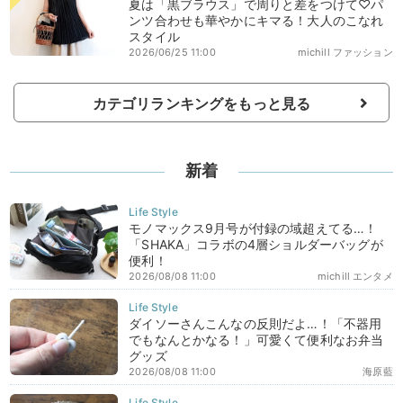
夏は「黒ブラウス」で周りと差をつけて♡パ
ンツ合わせも華やかにキマる！大人のこなれ
スタイル
2026/06/25 11:00
michill ファッション
カテゴリランキングをもっと見る
新着
モノマックス9月号が付録の域超えてる…！
「SHAKA」コラボの4層ショルダーバッグが
便利！
2026/08/08 11:00
michill エンタメ
ダイソーさんこんなの反則だよ…！「不器用
でもなんとかなる！」可愛くて便利なお弁当
グッズ
2026/08/08 11:00
海原藍