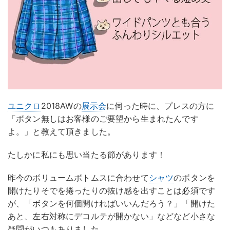
ユニクロ
2018AWの
展示会
に伺った時に、プレスの方に
「ボタン無しはお客様のご要望から生まれたんです
よ。」と教えて頂きました。
たしかに私にも思い当たる節があります！
昨今のボリュームボトムスに合わせて
シャツ
のボタンを
開けたりそでを捲ったりの抜け感を出すことは必須です
が、「ボタンを何個開ければいいんだろう？」「開けた
あと、左右対称にデコルテが開かない」などなど小さな
疑問がいつもありました。