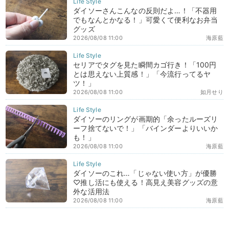
ダイソーさんこんなの反則だよ…！「不器用
でもなんとかなる！」可愛くて便利なお弁当
グッズ
2026/08/08 11:00
海原藍
セリアでタグを見た瞬間カゴ行き！「100円
とは思えない上質感！」「今流行ってるヤ
ツ！」
2026/08/08 11:00
如月せり
ダイソーのリングが画期的「余ったルーズリ
ーフ捨てないで！」「バインダーよりいいか
も！」
2026/08/08 11:00
海原藍
ダイソーのこれ…「じゃない使い方」が優勝
♡推し活にも使える！高見え美容グッズの意
外な活用法
2026/08/08 11:00
海原藍