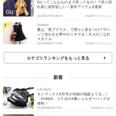
GUってこんなものまで売ってるの！？売り切
れ前に絶対欲しい！新作アイテム6連発
2026/07/19 08:00
michill ファッション
夏は「黒ブラウス」で周りと差をつけて♡パ
ンツ合わせも華やかにキマる！大人のこなれ
スタイル
2026/06/25 11:00
michill ファッション
カテゴリランキングをもっと見る
新着
モノマックス9月号が付録の域超えてる…！
「SHAKA」コラボの4層ショルダーバッグが
便利！
2026/08/08 11:00
michill エンタメ