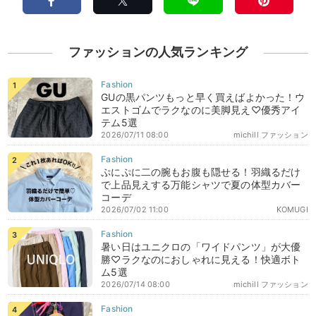
ファッションの人気ランキング
GUの黒パンツもっと早く買えばよかった！ウ
エストゴムでラクなのに美脚見え♡優秀アイ
テム5選
2026/07/11 08:00
michill ファッション
ぷにぷに二の腕もお腹も隠せる！羽織るだけ
で上品見えする万能シャツで夏の体型カバー
コーデ
2026/07/02 11:00
KOMUGI
暑い日はユニクロの「ワイドパンツ」が大優
勝♡ラクなのにおしゃれに見える！快適ボト
ム5選
2026/07/14 08:00
michill ファッション