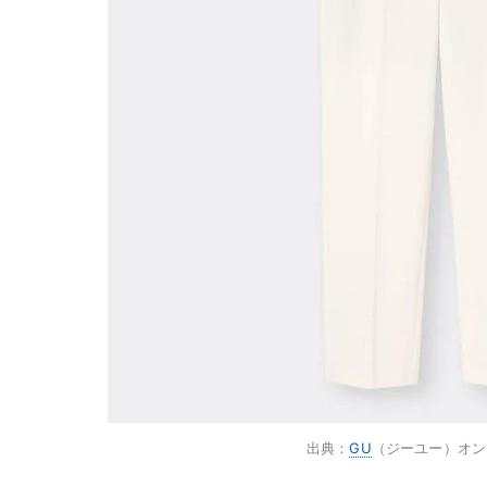
出典：
GU
（ジーユー）オン