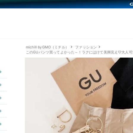
michill byGMO（ミチル）
ファッション
このGUパンツ買ってよかった～！ラクにはけて美脚見え♡大人可