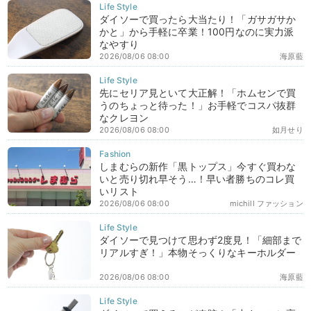
ダイソーで買ったら大当たり！「ガサガサか
かと」から手軽に卒業！100円なのに実力派
なやすり
2026/08/06 08:00
海原藍
先にセリア見といて大正解！「ホムセンで買
うのちょっと待った！」お手軽でコスパ抜群
なクレヨン
2026/08/06 08:00
如月せり
しまむらの新作「黒トップス」今すぐ買わな
いと売り切れ早そう…！早い者勝ちのコレ買
いリスト
2026/08/06 08:00
michill ファッション
ダイソーで見つけて思わず2度見！「細部まで
リアルすぎ！」本物そっくりなキーホルダー
2026/08/06 08:00
海原藍