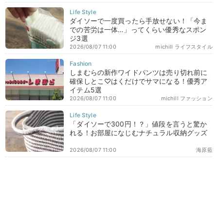
ダイソーで一度買ったら手放せない！「今ま
での苦労は一体…」ってくらい優秀なスポン
ジ3選
2026/08/07 11:00
michill ライフスタイル
しまむらの新作ワイドパンツは売り切れ前に
確保しとこ♡はくだけでサマになる！優秀ア
イテム5選
2026/08/07 11:00
michill ファッション
「ダイソーで300円！？」値段を言うと驚か
れる！お部屋になじむナチュラル収納グッズ
2026/08/07 11:00
海原藍