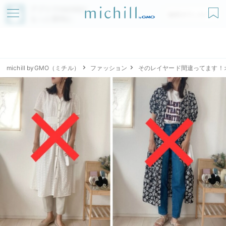
アプリでmichillが
無料ダウンロード
もっと便利に
michill byGMO（ミチル）
ファッション
そのレイヤード間違ってます！