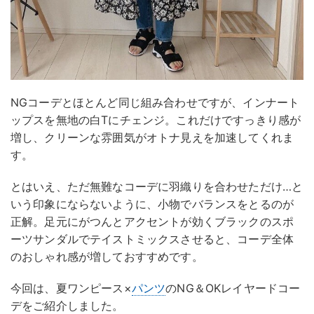
NGコーデとほとんど同じ組み合わせですが、インナート
ップスを無地の白Tにチェンジ。これだけですっきり感が
増し、クリーンな雰囲気がオトナ見えを加速してくれま
す。
とはいえ、ただ無難なコーデに羽織りを合わせただけ…と
いう印象にならないように、小物でバランスをとるのが
正解。足元にがつんとアクセントが効くブラックのスポ
ーツサンダルでテイストミックスさせると、コーデ全体
のおしゃれ感が増しておすすめです。
今回は、夏ワンピース×
パンツ
のNG＆OKレイヤードコー
デをご紹介しました。