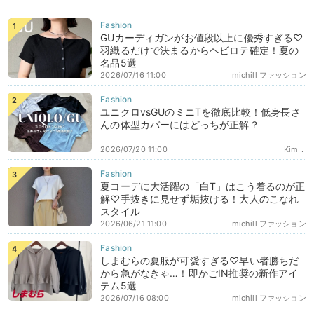
GUカーディガンがお値段以上に優秀すぎる♡
羽織るだけで決まるからヘビロテ確定！夏の
名品5選
2026/07/16 11:00
michill ファッション
ユニクロvsGUのミニTを徹底比較！低身長さ
んの体型カバーにはどっちが正解？
2026/07/20 11:00
Kim．
夏コーデに大活躍の「白T」はこう着るのが正
解♡手抜きに見せず垢抜ける！大人のこなれ
スタイル
2026/06/21 11:00
michill ファッション
しまむらの夏服が可愛すぎる♡早い者勝ちだ
から急がなきゃ…！即かごIN推奨の新作アイ
テム5選
2026/07/16 08:00
michill ファッション