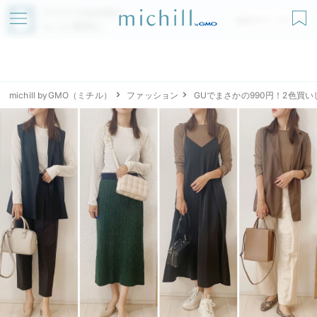
アプリでmichillが
無料ダウンロード
もっと便利に
michill byGMO（ミチル）
ファッション
GUでまさかの990円！2色買