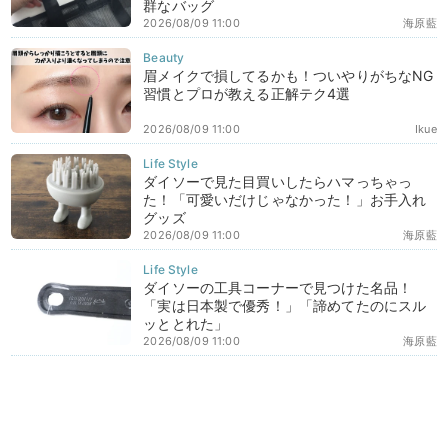
群なバッグ
2026/08/09 11:00
海原藍
眉メイクで損してるかも！ついやりがちなNG
習慣とプロが教える正解テク4選
2026/08/09 11:00
Ikue
ダイソーで見た目買いしたらハマっちゃっ
た！「可愛いだけじゃなかった！」お手入れ
グッズ
2026/08/09 11:00
海原藍
ダイソーの工具コーナーで見つけた名品！
「実は日本製で優秀！」「諦めてたのにスル
ッととれた」
2026/08/09 11:00
海原藍