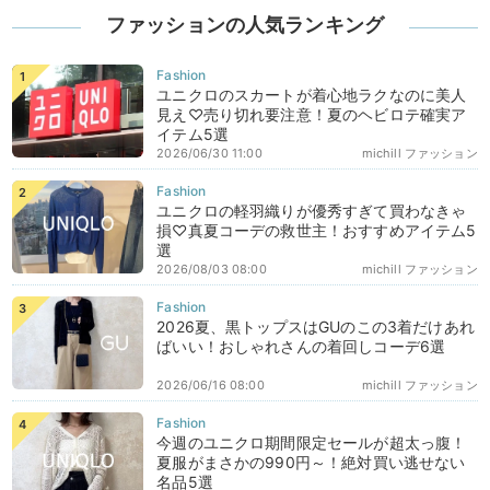
ファッションの人気ランキング
ユニクロのスカートが着心地ラクなのに美人
見え♡売り切れ要注意！夏のヘビロテ確実ア
イテム5選
2026/06/30 11:00
michill ファッション
ユニクロの軽羽織りが優秀すぎて買わなきゃ
損♡真夏コーデの救世主！おすすめアイテム5
選
2026/08/03 08:00
michill ファッション
2026夏、黒トップスはGUのこの3着だけあれ
ばいい！おしゃれさんの着回しコーデ6選
2026/06/16 08:00
michill ファッション
今週のユニクロ期間限定セールが超太っ腹！
夏服がまさかの990円～！絶対買い逃せない
名品5選