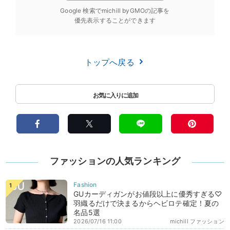
Google 検索でmichill byGMOの記事を
優先表示することができます
トップへ戻る
ファッションの人気ランキング
GUカーディガンがお値段以上に優秀すぎる♡
羽織るだけで決まるからヘビロテ確定！夏の
名品5選
2026/07/16 11:00
michill ファッション