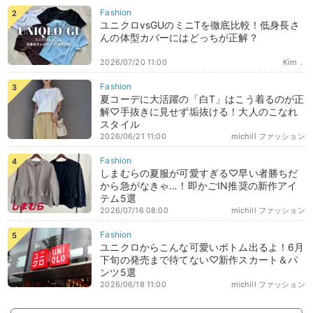
ユニクロvsGUのミニTを徹底比較！低身長さ
んの体型カバーにはどっちが正解？
2026/07/20 11:00
Kim．
夏コーデに大活躍の「白T」はこう着るのが正
解♡手抜きに見せず垢抜ける！大人のこなれ
スタイル
2026/06/21 11:00
michill ファッション
しまむらの夏服が可愛すぎる♡早い者勝ちだ
から急がなきゃ…！即かごIN推奨の新作アイ
テム5選
2026/07/16 08:00
michill ファッション
ユニクロからこんな可愛いボトム出るよ！6月
下旬の発売まで待てない♡新作スカート＆パ
ンツ5選
2026/06/18 11:00
michill ファッション