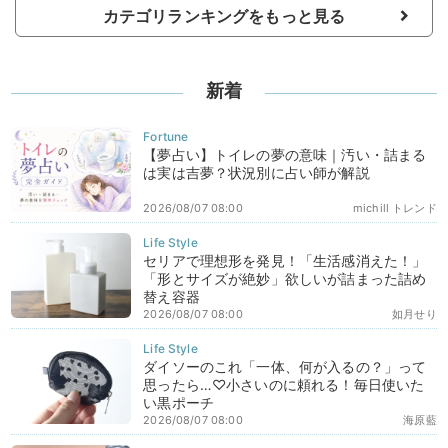
カテゴリランキングをもっと見る
新着
【夢占い】トイレの夢の意味｜汚い・詰まる
は実は吉夢？状況別に占い師が解説
2026/08/07 08:00
michill トレンド
セリアで理想形を発見！「生活感消えた！」
「形とサイズが絶妙」欲しいが詰まった詰め
替え容器
2026/08/07 08:00
如月せり
ダイソーのこれ「一体、何が入るの？」って
思ったら…♡小さいのに頼れる！毎日使いた
い黒ポーチ
2026/08/07 08:00
海原藍