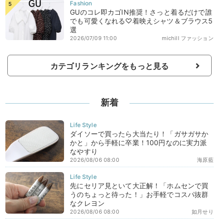
GUのコレ即カゴIN推奨！さっと着るだけで誰
でも可愛くなれる♡着映えシャツ＆ブラウス5
選
2026/07/09 11:00
michill ファッション
カテゴリランキングをもっと見る
新着
ダイソーで買ったら大当たり！「ガサガサか
かと」から手軽に卒業！100円なのに実力派
なやすり
2026/08/06 08:00
海原藍
先にセリア見といて大正解！「ホムセンで買
うのちょっと待った！」お手軽でコスパ抜群
なクレヨン
2026/08/06 08:00
如月せり