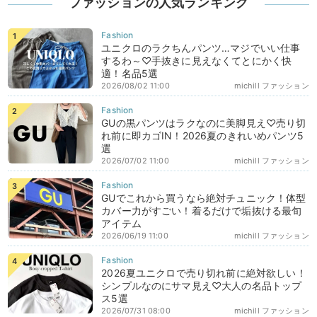
ファッションの人気ランキング
ユニクロのラクちんパンツ…マジでいい仕事
するわ～♡手抜きに見えなくてとにかく快
適！名品5選
2026/08/02 11:00
michill ファッション
GUの黒パンツはラクなのに美脚見え♡売り切
れ前に即カゴIN！2026夏のきれいめパンツ5
選
2026/07/02 11:00
michill ファッション
GUでこれから買うなら絶対チュニック！体型
カバー力がすごい！着るだけで垢抜ける最旬
アイテム
2026/06/19 11:00
michill ファッション
2026夏ユニクロで売り切れ前に絶対欲しい！
シンプルなのにサマ見え♡大人の名品トップ
ス5選
2026/07/31 08:00
michill ファッション