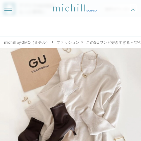
アプリでmichillが
無料ダウンロード
もっと便利に
michill byGMO（ミチル）
ファッション
このGUワンピ好きすぎる～♡