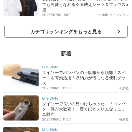
でも可愛くなれる♡着映えシャツ＆ブラウス5
選
2026/07/09 11:00
michill ファッション
カテゴリランキングをもっと見る
新着
ダイソーでパンパンの下駄箱から脱却！スペ
ースを有効活用！収納力が倍になる便利グッ
ズ
2026/08/06 11:00
海原藍
ダイソーで良いの見つけちゃった！「コンパ
クト派が大歓喜！」驚くほどスリムなミニミ
ニ財布
2026/08/06 11:00
海原藍