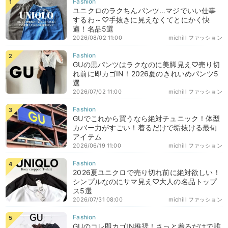
ユニクロのラクちんパンツ…マジでいい仕事
するわ～♡手抜きに見えなくてとにかく快
適！名品5選
2026/08/02 11:00
michill ファッション
GUの黒パンツはラクなのに美脚見え♡売り切
れ前に即カゴIN！2026夏のきれいめパンツ5
選
2026/07/02 11:00
michill ファッション
GUでこれから買うなら絶対チュニック！体型
カバー力がすごい！着るだけで垢抜ける最旬
アイテム
2026/06/19 11:00
michill ファッション
2026夏ユニクロで売り切れ前に絶対欲しい！
シンプルなのにサマ見え♡大人の名品トップ
ス5選
2026/07/31 08:00
michill ファッション
GUのコレ即カゴIN推奨！さっと着るだけで誰