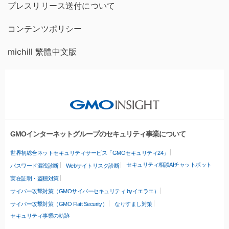
プレスリリース送付について
コンテンツポリシー
michill 繁體中文版
GMOインターネットグループのセキュリティ事業について
世界初総合ネットセキュリティサービス「GMOセキュリティ24」
セキュリティ相談AIチャットボット
パスワード漏洩診断
Webサイトリスク診断
実在証明・盗聴対策
サイバー攻撃対策（GMOサイバーセキュリティ byイエラエ）
サイバー攻撃対策（GMO Flatt Security）
なりすまし対策
セキュリティ事業の軌跡