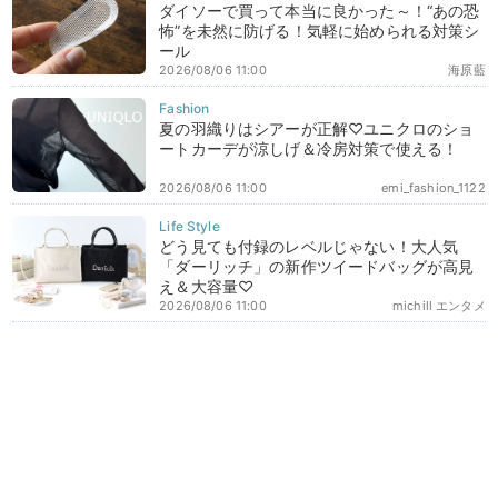
ダイソーで買って本当に良かった～！“あの恐
怖”を未然に防げる！気軽に始められる対策シ
ール
2026/08/06 11:00
海原藍
夏の羽織りはシアーが正解♡ユニクロのショ
ートカーデが涼しげ＆冷房対策で使える！
2026/08/06 11:00
emi_fashion_1122
どう見ても付録のレベルじゃない！大人気
「ダーリッチ」の新作ツイードバッグが高見
え＆大容量♡
2026/08/06 11:00
michill エンタメ