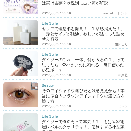
は実は吉夢？状況別に占い師が解説
2026/08/07 08:00
michill トレンド
セリアで理想形を発見！「生活感消えた！」
「形とサイズが絶妙」欲しいが詰まった詰め
替え容器
2026/08/07 08:00
如月せり
ダイソーのこれ「一体、何が入るの？」って
思ったら…♡小さいのに頼れる！毎日使いた
い黒ポーチ
2026/08/07 08:00
海原藍
そのアイシャドウ選びだと残念見えかも！本
当に似合うブラウンアイシャドウの選び方＆
塗り方
2026/08/07 08:00
tobibi
ダイソーで300円って本気！？「もはや家電
屋レベルのクオリティ！」便利すぎる小型家