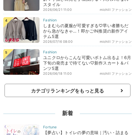
スタイル
2026/06/21 11:00
michill ファッション
しまむらの夏服が可愛すぎる♡早い者勝ちだ
から急がなきゃ…！即かごIN推奨の新作アイ
テム5選
2026/07/16 08:00
michill ファッション
ユニクロからこんな可愛いボトム出るよ！6月
下旬の発売まで待てない♡新作スカート＆パ
ンツ5選
2026/06/18 11:00
michill ファッション
カテゴリランキングをもっと見る
新着
【夢占い】トイレの夢の意味｜汚い・詰まる