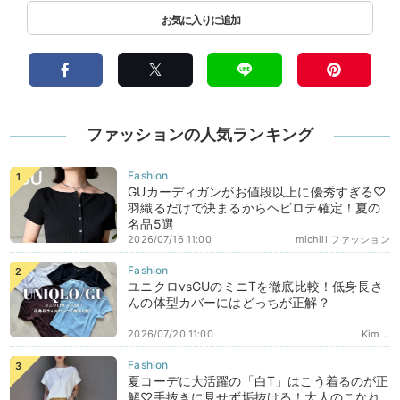
ファッションの人気ランキング
GUカーディガンがお値段以上に優秀すぎる♡
羽織るだけで決まるからヘビロテ確定！夏の
名品5選
2026/07/16 11:00
michill ファッション
ユニクロvsGUのミニTを徹底比較！低身長さ
んの体型カバーにはどっちが正解？
2026/07/20 11:00
Kim．
夏コーデに大活躍の「白T」はこう着るのが正
解♡手抜きに見せず垢抜ける！大人のこなれ