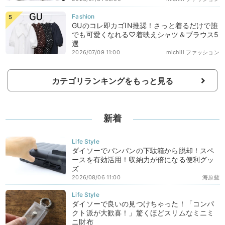
GUのコレ即カゴIN推奨！さっと着るだけで誰
でも可愛くなれる♡着映えシャツ＆ブラウス5
選
2026/07/09 11:00
michill ファッション
カテゴリランキングをもっと見る
新着
ダイソーでパンパンの下駄箱から脱却！スペ
ースを有効活用！収納力が倍になる便利グッ
ズ
2026/08/06 11:00
海原藍
ダイソーで良いの見つけちゃった！「コンパ
クト派が大歓喜！」驚くほどスリムなミニミ
ニ財布