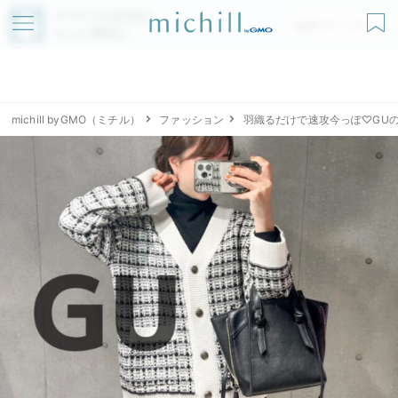
アプリでmichillが
無料ダウンロード
もっと便利に
michill byGMO（ミチル）
ファッション
羽織るだけで速攻今っぽ♡GU