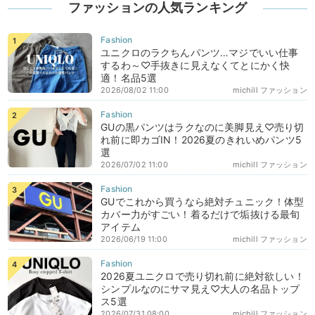
ファッションの人気ランキング
ユニクロのラクちんパンツ…マジでいい仕事
するわ～♡手抜きに見えなくてとにかく快
適！名品5選
2026/08/02 11:00
michill ファッション
GUの黒パンツはラクなのに美脚見え♡売り切
れ前に即カゴIN！2026夏のきれいめパンツ5
選
2026/07/02 11:00
michill ファッション
GUでこれから買うなら絶対チュニック！体型
カバー力がすごい！着るだけで垢抜ける最旬
アイテム
2026/06/19 11:00
michill ファッション
2026夏ユニクロで売り切れ前に絶対欲しい！
シンプルなのにサマ見え♡大人の名品トップ
ス5選
2026/07/31 08:00
michill ファッション