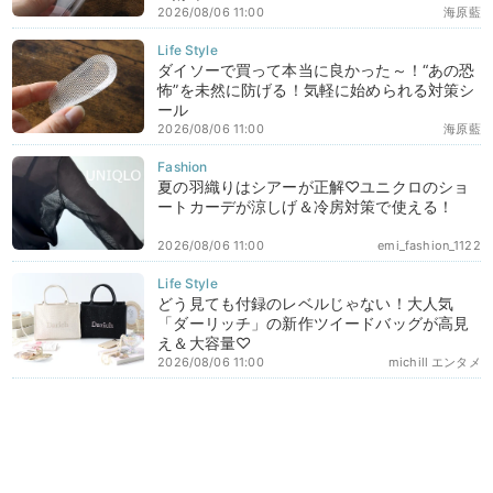
2026/08/06 11:00
海原藍
ダイソーで買って本当に良かった～！“あの恐
怖”を未然に防げる！気軽に始められる対策シ
ール
2026/08/06 11:00
海原藍
夏の羽織りはシアーが正解♡ユニクロのショ
ートカーデが涼しげ＆冷房対策で使える！
2026/08/06 11:00
emi_fashion_1122
どう見ても付録のレベルじゃない！大人気
「ダーリッチ」の新作ツイードバッグが高見
え＆大容量♡
2026/08/06 11:00
michill エンタメ