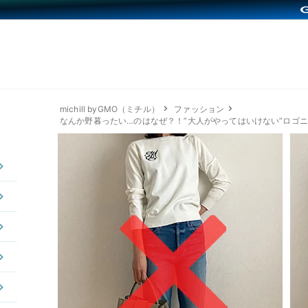
michill byGMO（ミチル）
ファッション
なんか野暮ったい…のはなぜ？！”大人がやってはいけない”ロゴニ