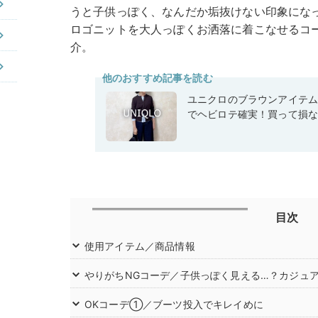
うと子供っぽく、なんだか垢抜けない印象にな
ロゴニットを大人っぽくお洒落に着こなせるコ
介。
他のおすすめ記事を読む
ユニクロのブラウンアイテ
でヘビロテ確実！買って損
目次
使用アイテム／商品情報
やりがちNGコーデ／子供っぽく見える…？カジュ
OKコーデ①／ブーツ投入でキレイめに