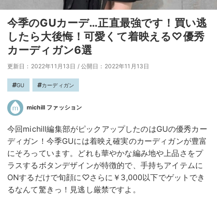
今季のGUカーデ…正直最強です！買い逃
したら大後悔！可愛くて着映える♡優秀
カーディガン6選
更新日：2022年11月13日
/
公開日：2022年11月13日
GU
カーディガン
michill ファッション
今回michill編集部がピックアップしたのはGUの優秀カー
ディガン！今季GUには着映え確実のカーディガンが豊富
にそろっています。どれも華やかな編み地や上品さをプ
ラスするボタンデザインが特徴的で、手持ちアイテムに
ONするだけで旬顔に♡さらに￥3,000以下でゲットでき
るなんて驚きっ！見逃し厳禁ですよ。