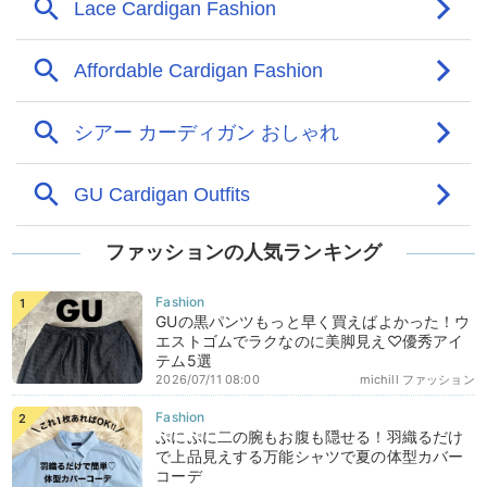
ファッションの人気ランキング
GUの黒パンツもっと早く買えばよかった！ウ
エストゴムでラクなのに美脚見え♡優秀アイ
テム5選
2026/07/11 08:00
michill ファッション
ぷにぷに二の腕もお腹も隠せる！羽織るだけ
で上品見えする万能シャツで夏の体型カバー
コーデ