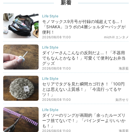
新着
モノマックス9月号が付録の域超えてる…！
「SHAKA」コラボの4層ショルダーバッグが
便利！
2026/08/08 11:00
michill エンタメ
ダイソーさんこんなの反則だよ…！「不器用
でもなんとかなる！」可愛くて便利なお弁当
グッズ
2026/08/08 11:00
海原藍
セリアでタグを見た瞬間カゴ行き！「100円
とは思えない上質感！」「今流行ってるヤ
ツ！」
2026/08/08 11:00
如月せり
ダイソーのリングが画期的「余ったルーズリ
ーフ捨てないで！」「バインダーよりいいか
も！」
2026/08/08 11:00
海原藍