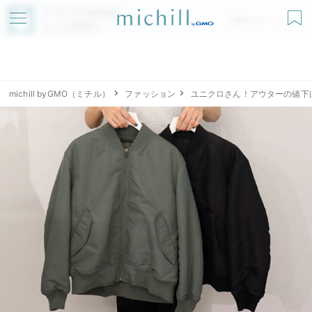
アプリでmichillが
無料ダウンロード
もっと便利に
michill byGMO（ミチル）
ファッション
ユニクロさん！アウターの値下