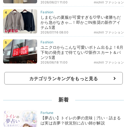
2026/06/21 11:00
michill ファッション
しまむらの夏服が可愛すぎる♡早い者勝ちだ
から急がなきゃ…！即かごIN推奨の新作アイ
テム5選
2026/07/16 08:00
michill ファッション
ユニクロからこんな可愛いボトム出るよ！6月
下旬の発売まで待てない♡新作スカート＆パ
ンツ5選
2026/06/18 11:00
michill ファッション
カテゴリランキングをもっと見る
新着
【夢占い】トイレの夢の意味｜汚い・詰まる
は実は吉夢？状況別に占い師が解説