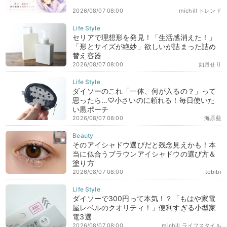
2026/08/07 08:00
michill トレンド
セリアで理想形を発見！「生活感消えた！」
「形とサイズが絶妙」欲しいが詰まった詰め
替え容器
2026/08/07 08:00
如月せり
ダイソーのこれ「一体、何が入るの？」って
思ったら…♡小さいのに頼れる！毎日使いた
い黒ポーチ
2026/08/07 08:00
海原藍
そのアイシャドウ選びだと残念見えかも！本
当に似合うブラウンアイシャドウの選び方＆
塗り方
2026/08/07 08:00
tobibi
ダイソーで300円って本気！？「もはや家電
屋レベルのクオリティ！」便利すぎる小型家
電3選
2026/08/07 08:00
michill ライフスタイル