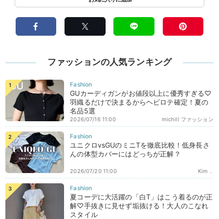
ファッションの人気ランキング
GUカーディガンがお値段以上に優秀すぎる♡
羽織るだけで決まるからヘビロテ確定！夏の
名品5選
2026/07/16 11:00
michill ファッション
ユニクロvsGUのミニTを徹底比較！低身長さ
んの体型カバーにはどっちが正解？
2026/07/20 11:00
Kim．
夏コーデに大活躍の「白T」はこう着るのが正
解♡手抜きに見せず垢抜ける！大人のこなれ
スタイル