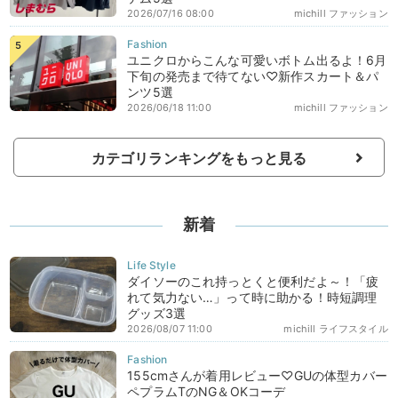
2026/07/16 08:00
michill ファッション
ユニクロからこんな可愛いボトム出るよ！6月
下旬の発売まで待てない♡新作スカート＆パ
ンツ5選
2026/06/18 11:00
michill ファッション
カテゴリランキングをもっと見る
新着
ダイソーのこれ持っとくと便利だよ～！「疲
れて気力ない…」って時に助かる！時短調理
グッズ3選
2026/08/07 11:00
michill ライフスタイル
155cmさんが着用レビュー♡GUの体型カバー
ペプラムTのNG＆OKコーデ