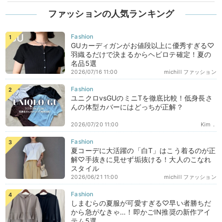
ファッションの人気ランキング
GUカーディガンがお値段以上に優秀すぎる♡
羽織るだけで決まるからヘビロテ確定！夏の
名品5選
2026/07/16 11:00
michill ファッション
ユニクロvsGUのミニTを徹底比較！低身長さ
んの体型カバーにはどっちが正解？
2026/07/20 11:00
Kim．
夏コーデに大活躍の「白T」はこう着るのが正
解♡手抜きに見せず垢抜ける！大人のこなれ
スタイル
2026/06/21 11:00
michill ファッション
しまむらの夏服が可愛すぎる♡早い者勝ちだ
から急がなきゃ…！即かごIN推奨の新作アイ
テム5選