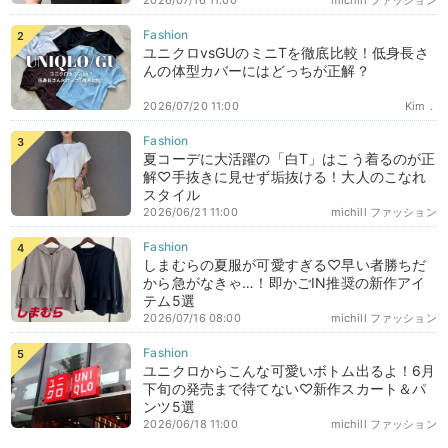
2026/07/16 11:00
michill ファッション
ユニクロvsGUのミニTを徹底比較！低身長さ
んの体型カバーにはどっちが正解？
2026/07/20 11:00
Kim．
夏コーデに大活躍の「白T」はこう着るのが正
解♡手抜きに見せず垢抜ける！大人のこなれ
スタイル
2026/06/21 11:00
michill ファッション
しまむらの夏服が可愛すぎる♡早い者勝ちだ
から急がなきゃ…！即かごIN推奨の新作アイ
テム5選
2026/07/16 08:00
michill ファッション
ユニクロからこんな可愛いボトム出るよ！6月
下旬の発売まで待てない♡新作スカート＆パ
ンツ5選
2026/06/18 11:00
michill ファッション