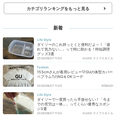
カテゴリランキングをもっと見る
新着
ダイソーのこれ持っとくと便利だよ～！「疲
れて気力ない…」って時に助かる！時短調理
グッズ3選
2026/08/07 11:00
michill ライフスタイル
155cmさんが着用レビュー♡GUの体型カバー
ペプラムTのNG＆OKコーデ
2026/08/07 11:00
KOMUGI
ダイソーで一度買ったら手放せない！「今ま
での苦労は一体…」ってくらい優秀なスポン
ジ3選
2026/08/07 11:00
michill ライフスタイル