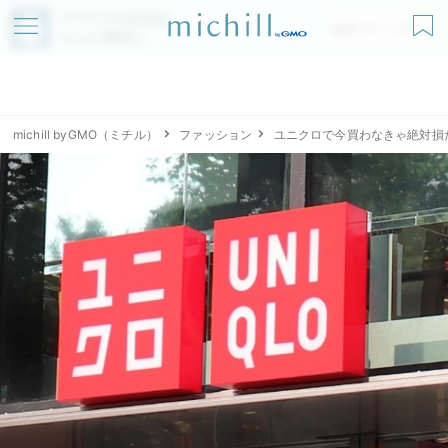
アプリでmichillが
無料ダウンロード
もっと便利に
michill byGMO（ミチル）
ファッション
ユニクロで今買わなきゃ絶対損だ