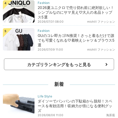
2026夏ユニクロで売り切れ前に絶対欲しい！
シンプルなのにサマ見え♡大人の名品トップ
ス5選
2026/07/31 08:00
michill ファッション
GUのコレ即カゴIN推奨！さっと着るだけで誰
でも可愛くなれる♡着映えシャツ＆ブラウス5
選
2026/07/09 11:00
michill ファッション
カテゴリランキングをもっと見る
新着
ダイソーでパンパンの下駄箱から脱却！スペ
ースを有効活用！収納力が倍になる便利グッ
ズ
2026/08/06 11:00
海原藍