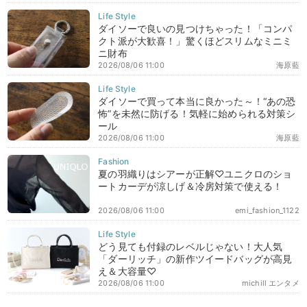
ダイソーで良いの見つけちゃった！「コンパ
クト派が大歓喜！」驚くほどスリムなミニミ
ニ財布
2026/08/06 11:00
海原藍
ダイソーで買って本当に良かった～！“あの恐
怖”を未然に防げる！気軽に始められる対策シ
ール
2026/08/06 11:00
海原藍
夏の羽織りはシアーが正解♡ユニクロのショ
ートカーデが涼しげ＆冷房対策で使える！
2026/08/06 11:00
emi_fashion_1122
どう見ても付録のレベルじゃない！大人気
「ダーリッチ」の新作ツイードバッグが高見
え＆大容量♡
2026/08/06 11:00
michill エンタメ