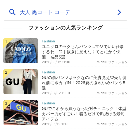
ファッションの人気ランキング
ユニクロのラクちんパンツ…マジでいい仕事
するわ～♡手抜きに見えなくてとにかく快
適！名品5選
2026/08/02 11:00
michill ファッション
GUの黒パンツはラクなのに美脚見え♡売り切
れ前に即カゴIN！2026夏のきれいめパンツ5
選
2026/07/02 11:00
michill ファッション
GUでこれから買うなら絶対チュニック！体型
カバー力がすごい！着るだけで垢抜ける最旬
アイテム
2026/06/19 11:00
michill ファッション