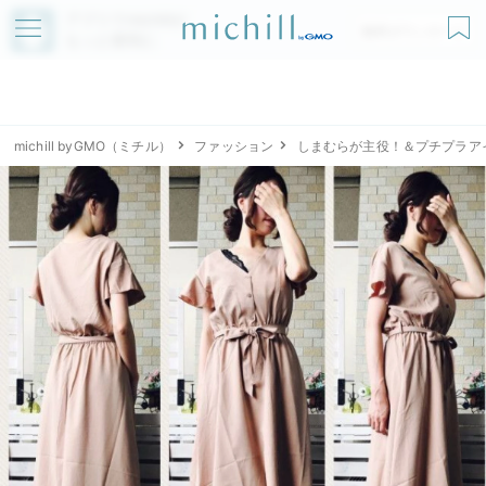
アプリでmichillが
無料ダウンロード
もっと便利に
michill byGMO（ミチル）
ファッション
しまむらが主役！＆プチプラア