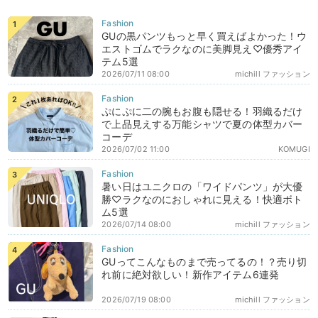
GUの黒パンツもっと早く買えばよかった！ウ
エストゴムでラクなのに美脚見え♡優秀アイ
テム5選
2026/07/11 08:00
michill ファッション
ぷにぷに二の腕もお腹も隠せる！羽織るだけ
で上品見えする万能シャツで夏の体型カバー
コーデ
2026/07/02 11:00
KOMUGI
暑い日はユニクロの「ワイドパンツ」が大優
勝♡ラクなのにおしゃれに見える！快適ボト
ム5選
2026/07/14 08:00
michill ファッション
GUってこんなものまで売ってるの！？売り切
れ前に絶対欲しい！新作アイテム6連発
2026/07/19 08:00
michill ファッション