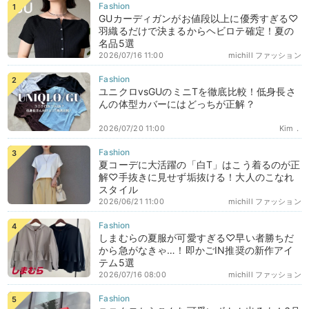
GUカーディガンがお値段以上に優秀すぎる♡
羽織るだけで決まるからヘビロテ確定！夏の
名品5選
2026/07/16 11:00
michill ファッション
ユニクロvsGUのミニTを徹底比較！低身長さ
んの体型カバーにはどっちが正解？
2026/07/20 11:00
Kim．
夏コーデに大活躍の「白T」はこう着るのが正
解♡手抜きに見せず垢抜ける！大人のこなれ
スタイル
2026/06/21 11:00
michill ファッション
しまむらの夏服が可愛すぎる♡早い者勝ちだ
から急がなきゃ…！即かごIN推奨の新作アイ
テム5選
2026/07/16 08:00
michill ファッション