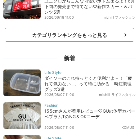
ユニクロからこんな可愛いボトム出るよ！6月
下旬の発売まで待てない♡新作スカート＆パ
ンツ5選
2026/06/18 11:00
michill ファッション
カテゴリランキングをもっと見る
新着
ダイソーのこれ持っとくと便利だよ～！「疲
れて気力ない…」って時に助かる！時短調理
グッズ3選
2026/08/07 11:00
michill ライフスタイル
155cmさんが着用レビュー♡GUの体型カバー
ペプラムTのNG＆OKコーデ
2026/08/07 11:00
KOMUGI