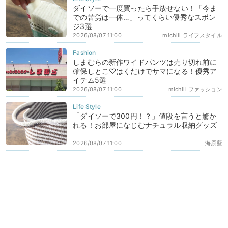
ダイソーで一度買ったら手放せない！「今ま
での苦労は一体…」ってくらい優秀なスポン
ジ3選
2026/08/07 11:00
michill ライフスタイル
しまむらの新作ワイドパンツは売り切れ前に
確保しとこ♡はくだけでサマになる！優秀ア
イテム5選
2026/08/07 11:00
michill ファッション
「ダイソーで300円！？」値段を言うと驚か
れる！お部屋になじむナチュラル収納グッズ
2026/08/07 11:00
海原藍