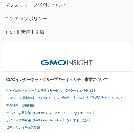
プレスリリース送付について
コンテンツポリシー
michill 繁體中文版
GMOインターネットグループのセキュリティ事業について
世界初総合ネットセキュリティサービス「GMOセキュリティ24」
セキュリティ相談AIチャットボット
パスワード漏洩診断
Webサイトリスク診断
実在証明・盗聴対策
サイバー攻撃対策（GMOサイバーセキュリティ byイエラエ）
サイバー攻撃対策（GMO Flatt Security）
なりすまし対策
セキュリティ事業の軌跡