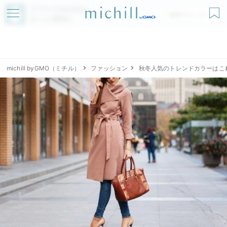
アプリでmichillが
無料ダウンロード
もっと便利に
michill byGMO（ミチル）
ファッション
秋冬人気のトレンドカラーはこ