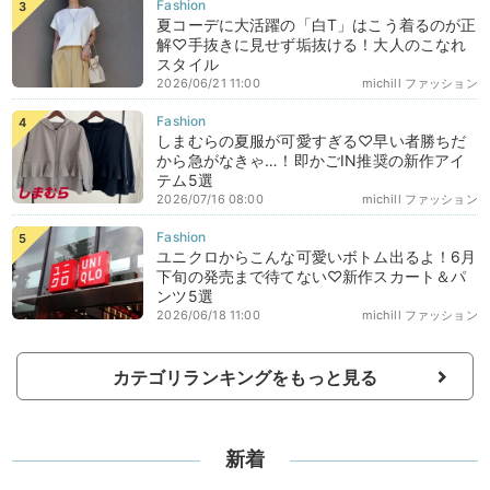
夏コーデに大活躍の「白T」はこう着るのが正
解♡手抜きに見せず垢抜ける！大人のこなれ
スタイル
2026/06/21 11:00
michill ファッション
しまむらの夏服が可愛すぎる♡早い者勝ちだ
から急がなきゃ…！即かごIN推奨の新作アイ
テム5選
2026/07/16 08:00
michill ファッション
ユニクロからこんな可愛いボトム出るよ！6月
下旬の発売まで待てない♡新作スカート＆パ
ンツ5選
2026/06/18 11:00
michill ファッション
カテゴリランキングをもっと見る
新着