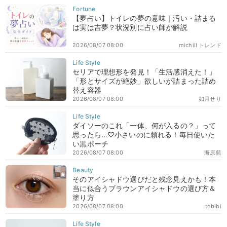
【夢占い】トイレの夢の意味｜汚い・詰まる
は実は吉夢？状況別に占い師が解説
2026/08/07 08:00
michill トレンド
セリアで理想形を発見！「生活感消えた！」
「形とサイズが絶妙」欲しいが詰まった詰め
替え容器
2026/08/07 08:00
如月せり
ダイソーのこれ「一体、何が入るの？」って
思ったら…♡小さいのに頼れる！毎日使いた
い黒ポーチ
2026/08/07 08:00
海原藍
そのアイシャドウ選びだと残念見えかも！本
当に似合うブラウンアイシャドウの選び方＆
塗り方
2026/08/07 08:00
tobibi