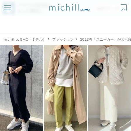
アプリでmichillが
無料ダウンロード
もっと便利に
michill byGMO（ミチル）
ファッション
2023春「スニーカー」が大