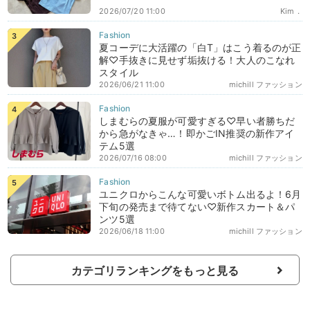
2026/07/20 11:00
Kim．
夏コーデに大活躍の「白T」はこう着るのが正
解♡手抜きに見せず垢抜ける！大人のこなれ
スタイル
2026/06/21 11:00
michill ファッション
しまむらの夏服が可愛すぎる♡早い者勝ちだ
から急がなきゃ…！即かごIN推奨の新作アイ
テム5選
2026/07/16 08:00
michill ファッション
ユニクロからこんな可愛いボトム出るよ！6月
下旬の発売まで待てない♡新作スカート＆パ
ンツ5選
2026/06/18 11:00
michill ファッション
カテゴリランキングをもっと見る