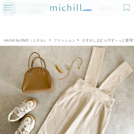
アプリでmichillが
無料ダウンロード
もっと便利に
michill byGMO（ミチル）
ファッション
さすがしまむら♡ず～っと愛用