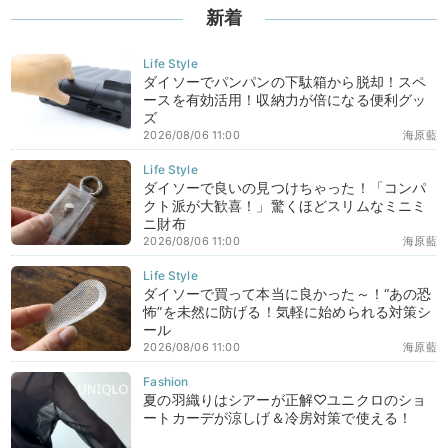
新着
ダイソーでパンパンの下駄箱から脱却！スペ
ースを有効活用！収納力が倍になる便利グッ
ズ
2026/08/06 11:00
海原藍
ダイソーで良いの見つけちゃった！「コンパ
クト派が大歓喜！」驚くほどスリムなミニミ
ニ財布
2026/08/06 11:00
海原藍
ダイソーで買って本当に良かった～！“あの恐
怖”を未然に防げる！気軽に始められる対策シ
ール
2026/08/06 11:00
海原藍
夏の羽織りはシアーが正解♡ユニクロのショ
ートカーデが涼しげ＆冷房対策で使える！