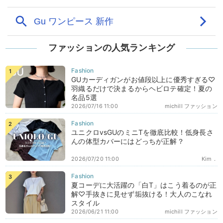
ファッションの人気ランキング
GUカーディガンがお値段以上に優秀すぎる♡
羽織るだけで決まるからヘビロテ確定！夏の
名品5選
2026/07/16 11:00
michill ファッション
ユニクロvsGUのミニTを徹底比較！低身長さ
んの体型カバーにはどっちが正解？
2026/07/20 11:00
Kim．
夏コーデに大活躍の「白T」はこう着るのが正
解♡手抜きに見せず垢抜ける！大人のこなれ
スタイル
2026/06/21 11:00
michill ファッション