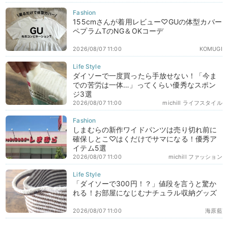
155cmさんが着用レビュー♡GUの体型カバー
ペプラムTのNG＆OKコーデ
2026/08/07 11:00
KOMUGI
ダイソーで一度買ったら手放せない！「今ま
での苦労は一体…」ってくらい優秀なスポン
ジ3選
2026/08/07 11:00
michill ライフスタイル
しまむらの新作ワイドパンツは売り切れ前に
確保しとこ♡はくだけでサマになる！優秀ア
イテム5選
2026/08/07 11:00
michill ファッション
「ダイソーで300円！？」値段を言うと驚か
れる！お部屋になじむナチュラル収納グッズ
2026/08/07 11:00
海原藍