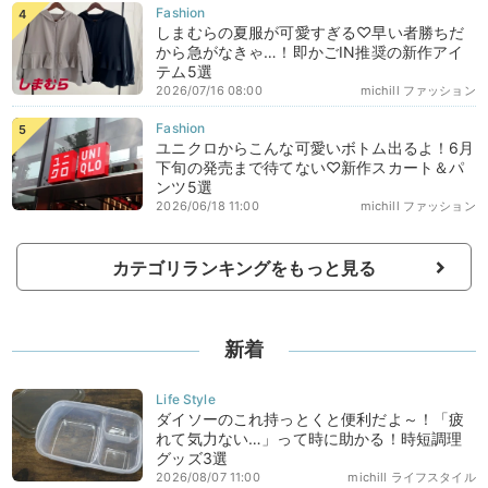
しまむらの夏服が可愛すぎる♡早い者勝ちだ
から急がなきゃ…！即かごIN推奨の新作アイ
テム5選
2026/07/16 08:00
michill ファッション
ユニクロからこんな可愛いボトム出るよ！6月
下旬の発売まで待てない♡新作スカート＆パ
ンツ5選
2026/06/18 11:00
michill ファッション
カテゴリランキングをもっと見る
新着
ダイソーのこれ持っとくと便利だよ～！「疲
れて気力ない…」って時に助かる！時短調理
グッズ3選
2026/08/07 11:00
michill ライフスタイル