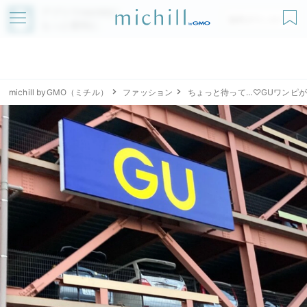
アプリでmichillが
無料ダウンロード
もっと便利に
michill byGMO（ミチル）
ファッション
ちょっと待って…♡GUワンピ