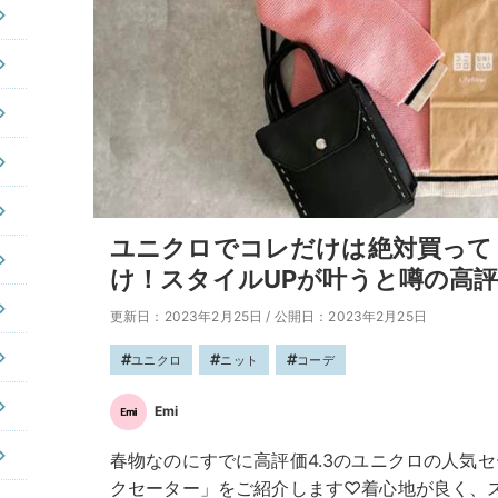
ユニクロでコレだけは絶対買って
け！スタイルUPが叶うと噂の高
更新日：2023年2月25日
/
公開日：2023年2月25日
ユニクロ
ニット
コーデ
Emi
春物なのにすでに高評価4.3のユニクロの人気セ
クセーター」をご紹介します♡着心地が良く、