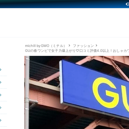
michill byGMO（ミチル）
ファッション
GUの春ワンピで女子力爆上がり♡口コミ評価4.0以上！おしゃカ