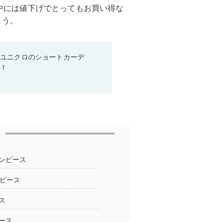
介。中には値下げでとってもお買い得な
ょう。
♡ユニクロのショートカーデ
る！
ンピース
ンピース
ス
ース