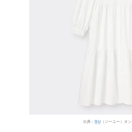
出典：
GU
（ジーユー）オン