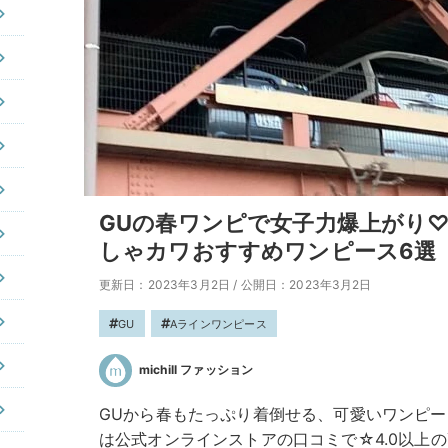
GUの春ワンピで女子力爆上がり♡
しゃカワおすすめワンピース6選
更新日：2023年3月2日
/
公開日：2023年3月2日
GU
Aラインワンピース
michill ファッション
GUから春もたっぷり着倒せる、可愛いワンピ
は公式オンラインストアの口コミで☆4.0以上