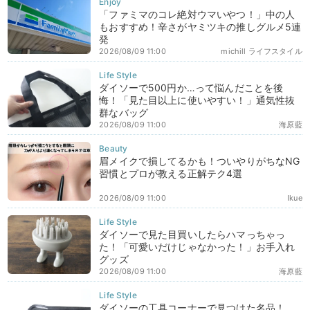
「ファミマのコレ絶対ウマいやつ！」中の人
もおすすめ！辛さがヤミツキの推しグルメ5連
発
2026/08/09 11:00
michill ライフスタイル
ダイソーで500円か…って悩んだことを後
悔！「見た目以上に使いやすい！」通気性抜
群なバッグ
2026/08/09 11:00
海原藍
眉メイクで損してるかも！ついやりがちなNG
習慣とプロが教える正解テク4選
2026/08/09 11:00
Ikue
ダイソーで見た目買いしたらハマっちゃっ
た！「可愛いだけじゃなかった！」お手入れ
グッズ
2026/08/09 11:00
海原藍
ダイソーの工具コーナーで見つけた名品！