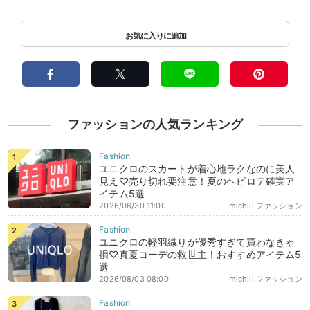
ファッションの人気ランキング
ユニクロのスカートが着心地ラクなのに美人
見え♡売り切れ要注意！夏のヘビロテ確実ア
イテム5選
2026/06/30 11:00
michill ファッション
ユニクロの軽羽織りが優秀すぎて買わなきゃ
損♡真夏コーデの救世主！おすすめアイテム5
選
2026/08/03 08:00
michill ファッション