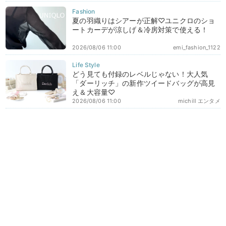
夏の羽織りはシアーが正解♡ユニクロのショ
ートカーデが涼しげ＆冷房対策で使える！
2026/08/06 11:00
emi_fashion_1122
どう見ても付録のレベルじゃない！大人気
「ダーリッチ」の新作ツイードバッグが高見
え＆大容量♡
2026/08/06 11:00
michill エンタメ