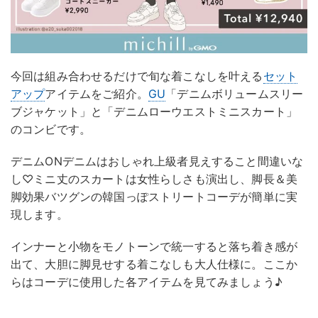
今回は組み合わせるだけで旬な着こなしを叶える
セット
アップ
アイテムをご紹介。
GU
「デニムボリュームスリー
ブジャケット」と「デニムローウエストミニスカート」
のコンビです。
デニムONデニムはおしゃれ上級者見えすること間違いな
し♡ミニ丈のスカートは女性らしさも演出し、脚長＆美
脚効果バツグンの韓国っぽストリートコーデが簡単に実
現します。
インナーと小物をモノトーンで統一すると落ち着き感が
出て、大胆に脚見せする着こなしも大人仕様に。ここか
らはコーデに使用した各アイテムを見てみましょう♪