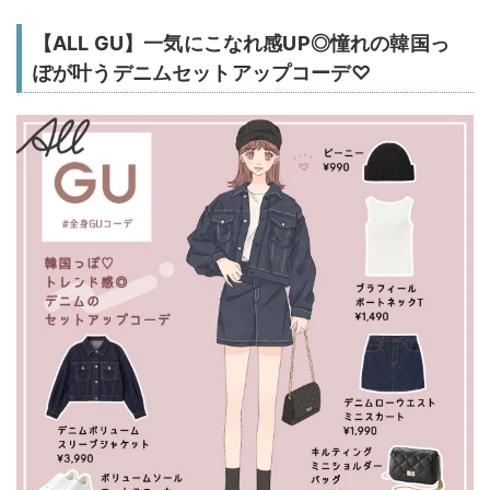
【ALL GU】一気にこなれ感UP◎憧れの韓国っ
ぽが叶うデニムセットアップコーデ♡