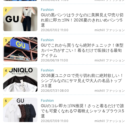
GUの黒パンツはラクなのに美脚見え♡売り切
れ前に即カゴIN！2026夏のきれいめパンツ5
選
2026/07/02 11:00
michill ファッション
GUでこれから買うなら絶対チュニック！体型
カバー力がすごい！着るだけで垢抜ける最旬
アイテム
2026/06/19 11:00
michill ファッション
2026夏ユニクロで売り切れ前に絶対欲しい！
シンプルなのにサマ見え♡大人の名品トップ
ス5選
2026/07/31 08:00
michill ファッション
GUのコレ即カゴIN推奨！さっと着るだけで誰
でも可愛くなれる♡着映えシャツ＆ブラウス5
選
2026/07/09 11:00
michill ファッション