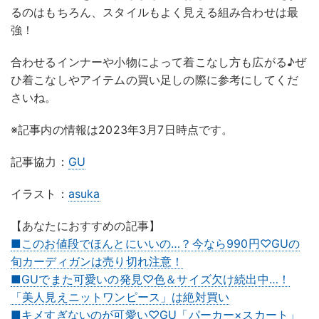
るのはもちろん、スタイルもよく見える組み合わせは最
強！
合わせるインナーや小物によって着こなし方も広がる♪ぜ
ひ着こなしやアイテムの買い足しの際に参考にしてくだ
さいね。
※記事内の情報は2023年3月7日時点です。
記事協力：
GU
イラスト：
asuka
【あなたにおすすめの記事】
■このお値段でほんとにいいの…？今なら990円♡GUの
旬カーディガンは売り切れ注意！
■GUでまた可愛いの発見♡色＆サイズ欠け続出中…！
「美人見えニットワンピース」は絶対買い
■キメすぎないのが可愛い♡GU「パーカー×スカート」