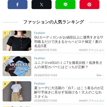
ファッションの人気ランキング
GUカーディガンがお値段以上に優秀すぎる♡
羽織るだけで決まるからヘビロテ確定！夏の
名品5選
2026/07/16 11:00
michill ファッション
ユニクロvsGUのミニTを徹底比較！低身長さ
んの体型カバーにはどっちが正解？
2026/07/20 11:00
Kim．
夏コーデに大活躍の「白T」はこう着るのが正
解♡手抜きに見せず垢抜ける！大人のこなれ
スタイル
2026/06/21 11:00
michill ファッション