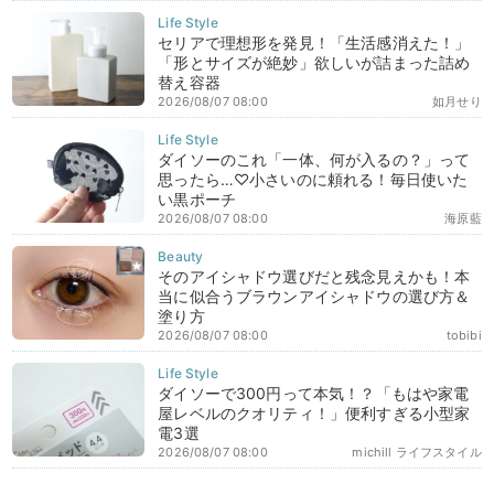
セリアで理想形を発見！「生活感消えた！」
「形とサイズが絶妙」欲しいが詰まった詰め
替え容器
2026/08/07 08:00
如月せり
ダイソーのこれ「一体、何が入るの？」って
思ったら…♡小さいのに頼れる！毎日使いた
い黒ポーチ
2026/08/07 08:00
海原藍
そのアイシャドウ選びだと残念見えかも！本
当に似合うブラウンアイシャドウの選び方＆
塗り方
2026/08/07 08:00
tobibi
ダイソーで300円って本気！？「もはや家電
屋レベルのクオリティ！」便利すぎる小型家
電3選
2026/08/07 08:00
michill ライフスタイル