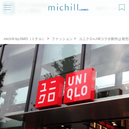
アプリでmichillが
無料ダウンロード
もっと便利に
michill byGMO（ミチル）
ファッション
ユニクロ×JWコラボ新作は発