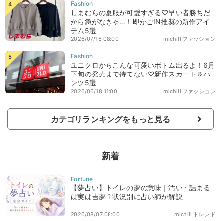
しまむらの夏服が可愛すぎる♡早い者勝ちだ
から急がなきゃ…！即かごIN推奨の新作アイ
テム5選
2026/07/16 08:00
michill ファッション
ユニクロからこんな可愛いボトム出るよ！6月
下旬の発売まで待てない♡新作スカート＆パ
ンツ5選
2026/06/18 11:00
michill ファッション
カテゴリランキングをもっと見る
新着
【夢占い】トイレの夢の意味｜汚い・詰まる
は実は吉夢？状況別に占い師が解説
2026/08/07 08:00
michill トレンド