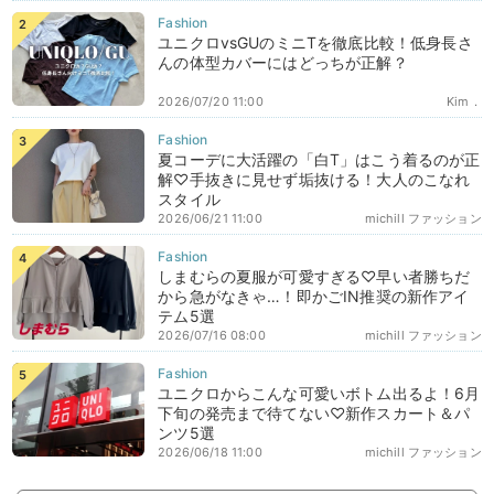
ユニクロvsGUのミニTを徹底比較！低身長さ
んの体型カバーにはどっちが正解？
2026/07/20 11:00
Kim．
夏コーデに大活躍の「白T」はこう着るのが正
解♡手抜きに見せず垢抜ける！大人のこなれ
スタイル
2026/06/21 11:00
michill ファッション
しまむらの夏服が可愛すぎる♡早い者勝ちだ
から急がなきゃ…！即かごIN推奨の新作アイ
テム5選
2026/07/16 08:00
michill ファッション
ユニクロからこんな可愛いボトム出るよ！6月
下旬の発売まで待てない♡新作スカート＆パ
ンツ5選
2026/06/18 11:00
michill ファッション