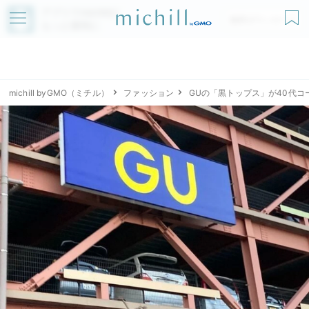
アプリでmichillが
無料ダウンロード
もっと便利に
michill byGMO（ミチル）
ファッション
GUの「黒トップス」が40代