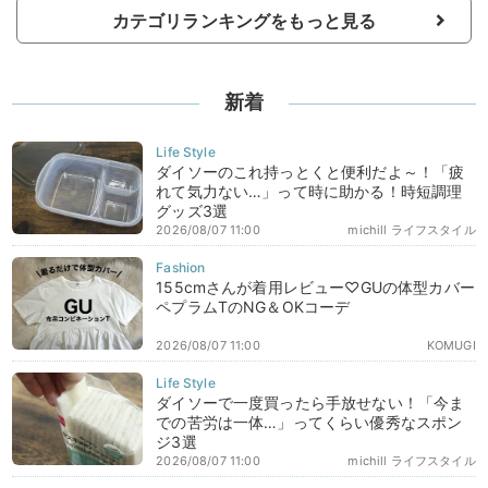
カテゴリランキングをもっと見る
新着
ダイソーのこれ持っとくと便利だよ～！「疲
れて気力ない…」って時に助かる！時短調理
グッズ3選
2026/08/07 11:00
michill ライフスタイル
155cmさんが着用レビュー♡GUの体型カバー
ペプラムTのNG＆OKコーデ
2026/08/07 11:00
KOMUGI
ダイソーで一度買ったら手放せない！「今ま
での苦労は一体…」ってくらい優秀なスポン
ジ3選
2026/08/07 11:00
michill ライフスタイル