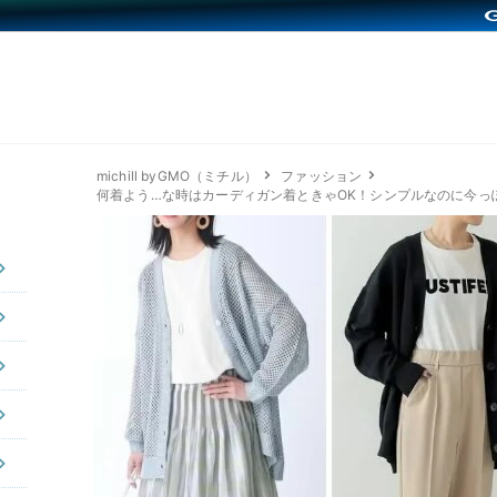
michill byGMO（ミチル）
ファッション
何着よう…な時はカーディガン着ときゃOK！シンプルなのに今っ