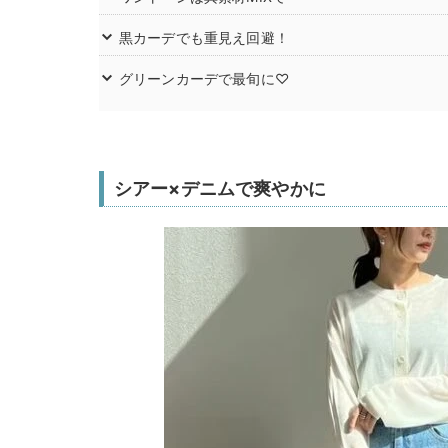
黒カーデでも重見え回避！
グリーンカーデで最旬に♡
シアー×デニムで爽やかに