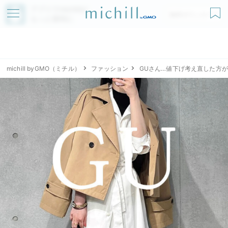
アプリでmichillが
無料ダウンロード
もっと便利に
michill byGMO（ミチル）
ファッション
GUさん…値下げ考え直した方