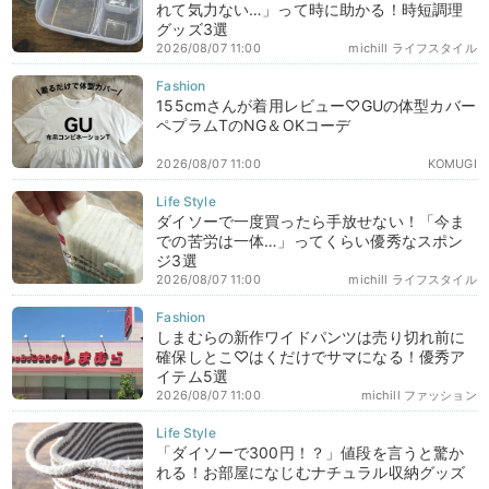
れて気力ない…」って時に助かる！時短調理
グッズ3選
2026/08/07 11:00
michill ライフスタイル
155cmさんが着用レビュー♡GUの体型カバー
ペプラムTのNG＆OKコーデ
2026/08/07 11:00
KOMUGI
ダイソーで一度買ったら手放せない！「今ま
での苦労は一体…」ってくらい優秀なスポン
ジ3選
2026/08/07 11:00
michill ライフスタイル
しまむらの新作ワイドパンツは売り切れ前に
確保しとこ♡はくだけでサマになる！優秀ア
イテム5選
2026/08/07 11:00
michill ファッション
「ダイソーで300円！？」値段を言うと驚か
れる！お部屋になじむナチュラル収納グッズ