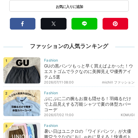
ファッションの人気ランキング
GUの黒パンツもっと早く買えばよかった！ウ
エストゴムでラクなのに美脚見え♡優秀アイ
テム5選
2026/07/11 08:00
michill ファッション
ぷにぷに二の腕もお腹も隠せる！羽織るだけ
で上品見えする万能シャツで夏の体型カバー
コーデ
2026/07/02 11:00
KOMUGI
暑い日はユニクロの「ワイドパンツ」が大優
勝♡ラクなのにおしゃれに見える！快適ボト