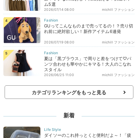
ム5選
2026/07/14 08:00
michill ファッション
GUってこんなものまで売ってるの！？売り切
れ前に絶対欲しい！新作アイテム6連発
2026/07/19 08:00
michill ファッション
夏は「黒ブラウス」で周りと差をつけて♡パ
ンツ合わせも華やかにキマる！大人のこなれ
スタイル
2026/06/25 11:00
michill ファッション
カテゴリランキングをもっと見る
新着
ダイソーのこれ持っとくと便利だよ～！「疲