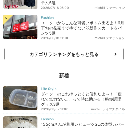
テム5選
2026/07/16 08:00
michill ファッション
ユニクロからこんな可愛いボトム出るよ！6月
下旬の発売まで待てない♡新作スカート＆パ
ンツ5選
2026/06/18 11:00
michill ファッション
カテゴリランキングをもっと見る
新着
ダイソーのこれ持っとくと便利だよ～！「疲
れて気力ない…」って時に助かる！時短調理
グッズ3選
2026/08/07 11:00
michill ライフスタイル
155cmさんが着用レビュー♡GUの体型カバー