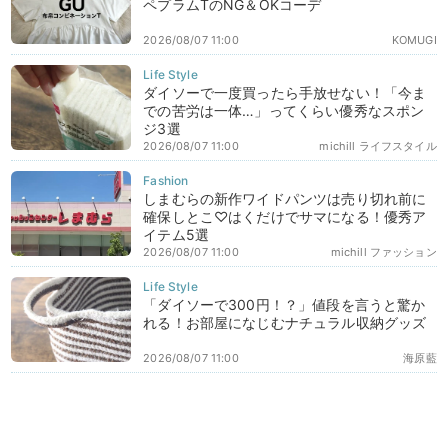
ペプラムTのNG＆OKコーデ
2026/08/07 11:00
KOMUGI
ダイソーで一度買ったら手放せない！「今ま
での苦労は一体…」ってくらい優秀なスポン
ジ3選
2026/08/07 11:00
michill ライフスタイル
しまむらの新作ワイドパンツは売り切れ前に
確保しとこ♡はくだけでサマになる！優秀ア
イテム5選
2026/08/07 11:00
michill ファッション
「ダイソーで300円！？」値段を言うと驚か
れる！お部屋になじむナチュラル収納グッズ
2026/08/07 11:00
海原藍