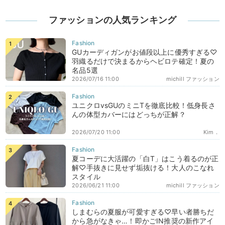
ファッションの人気ランキング
GUカーディガンがお値段以上に優秀すぎる♡
羽織るだけで決まるからヘビロテ確定！夏の
名品5選
2026/07/16 11:00
michill ファッション
ユニクロvsGUのミニTを徹底比較！低身長さ
んの体型カバーにはどっちが正解？
2026/07/20 11:00
Kim．
夏コーデに大活躍の「白T」はこう着るのが正
解♡手抜きに見せず垢抜ける！大人のこなれ
スタイル
2026/06/21 11:00
michill ファッション
しまむらの夏服が可愛すぎる♡早い者勝ちだ
から急がなきゃ…！即かごIN推奨の新作アイ