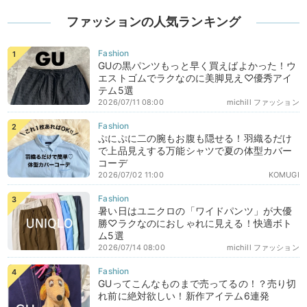
ファッションの人気ランキング
GUの黒パンツもっと早く買えばよかった！ウ
エストゴムでラクなのに美脚見え♡優秀アイ
テム5選
2026/07/11 08:00
michill ファッション
ぷにぷに二の腕もお腹も隠せる！羽織るだけ
で上品見えする万能シャツで夏の体型カバー
コーデ
2026/07/02 11:00
KOMUGI
暑い日はユニクロの「ワイドパンツ」が大優
勝♡ラクなのにおしゃれに見える！快適ボト
ム5選
2026/07/14 08:00
michill ファッション
GUってこんなものまで売ってるの！？売り切
れ前に絶対欲しい！新作アイテム6連発