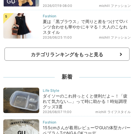
2026/07/19 08:00
michill ファッション
夏は「黒ブラウス」で周りと差をつけて♡パ
ンツ合わせも華やかにキマる！大人のこなれ
スタイル
2026/06/25 11:00
michill ファッション
カテゴリランキングをもっと見る
新着
ダイソーのこれ持っとくと便利だよ～！「疲
れて気力ない…」って時に助かる！時短調理
グッズ3選
2026/08/07 11:00
michill ライフスタイル
155cmさんが着用レビュー♡GUの体型カバー
ペプラムTのNG＆OKコーデ