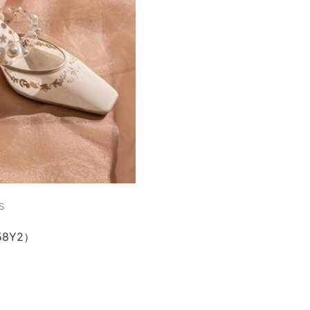
S
8Y2）