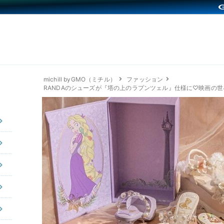
michill byGMO（ミチル）
ファッション
RANDAのシューズが『塔の上のラプンツェル』仕様に♡映画の