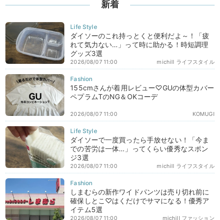
新着
ダイソーのこれ持っとくと便利だよ～！「疲
れて気力ない…」って時に助かる！時短調理
グッズ3選
2026/08/07 11:00
michill ライフスタイル
155cmさんが着用レビュー♡GUの体型カバー
ペプラムTのNG＆OKコーデ
2026/08/07 11:00
KOMUGI
ダイソーで一度買ったら手放せない！「今ま
での苦労は一体…」ってくらい優秀なスポン
ジ3選
2026/08/07 11:00
michill ライフスタイル
しまむらの新作ワイドパンツは売り切れ前に
確保しとこ♡はくだけでサマになる！優秀ア
イテム5選
2026/08/07 11:00
michill ファッション