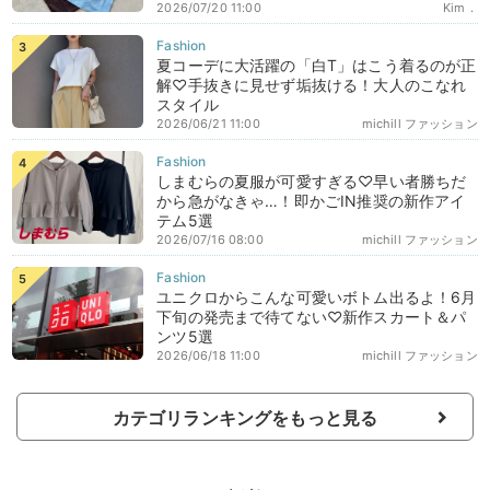
2026/07/20 11:00
Kim．
夏コーデに大活躍の「白T」はこう着るのが正
解♡手抜きに見せず垢抜ける！大人のこなれ
スタイル
2026/06/21 11:00
michill ファッション
しまむらの夏服が可愛すぎる♡早い者勝ちだ
から急がなきゃ…！即かごIN推奨の新作アイ
テム5選
2026/07/16 08:00
michill ファッション
ユニクロからこんな可愛いボトム出るよ！6月
下旬の発売まで待てない♡新作スカート＆パ
ンツ5選
2026/06/18 11:00
michill ファッション
カテゴリランキングをもっと見る