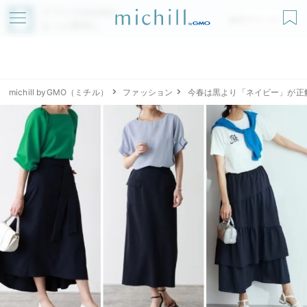
アプリでmichillが
無料ダウンロード
もっと便利に
michill byGMO（ミチル）
ファッション
今春は黒より「ネイビー」が正