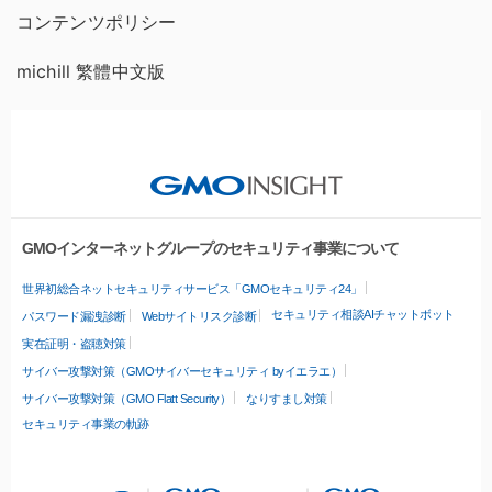
コンテンツポリシー
michill 繁體中文版
GMOインターネットグループのセキュリティ事業について
世界初総合ネットセキュリティサービス「GMOセキュリティ24」
セキュリティ相談AIチャットボット
パスワード漏洩診断
Webサイトリスク診断
実在証明・盗聴対策
サイバー攻撃対策（GMOサイバーセキュリティ byイエラエ）
サイバー攻撃対策（GMO Flatt Security）
なりすまし対策
セキュリティ事業の軌跡