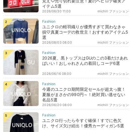
見え♡売り切れ要注意！夏のヘビロテ確実ア
イテム5選
2026/06/30 11:00
michill ファッション
ユニクロの軽羽織りが優秀すぎて買わなきゃ
損♡真夏コーデの救世主！おすすめアイテム5
選
2026/08/03 08:00
michill ファッション
2026夏、黒トップスはGUのこの3着だけあれ
ばいい！おしゃれさんの着回しコーデ6選
2026/06/16 08:00
michill ファッション
今週のユニクロ期間限定セールが超太っ腹！
夏服がまさかの990円～！絶対買い逃せない
名品5選
2026/06/20 08:00
michill ファッション
ユニクロ行ったら今すぐ確保！すでに色欠
け、サイズ欠け続出！優秀カーディガン5選