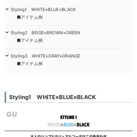
Styling1 WHITE×BLUE×BLACK
■アイテム例
Styling2 BEIGE×BROWN×GREEN
■アイテム例
Styling3 WHITE×GRAY×ORANGE
■アイテム例
Styling1 WHITE×BLUE×BLACK