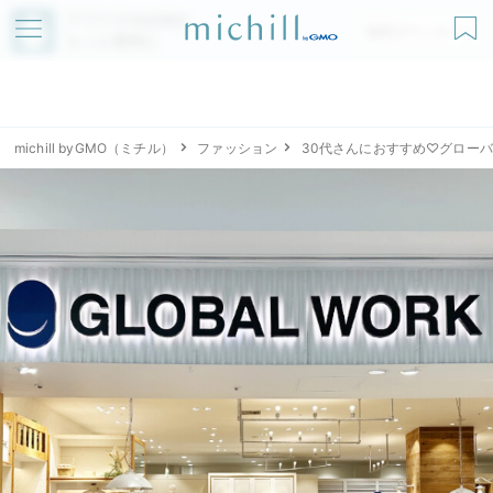
アプリでmichillが
無料ダウンロード
もっと便利に
michill byGMO（ミチル）
ファッション
30代さんにおすすめ♡グロー