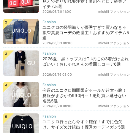
見え♡売り切れ要注意！夏のヘビロテ確実ア
イテム5選
2026/06/30 11:00
michill ファッション
ユニクロの軽羽織りが優秀すぎて買わなきゃ
損♡真夏コーデの救世主！おすすめアイテム5
選
2026/08/03 08:00
michill ファッション
2026夏、黒トップスはGUのこの3着だけあれ
ばいい！おしゃれさんの着回しコーデ6選
2026/06/16 08:00
michill ファッション
今週のユニクロ期間限定セールが超太っ腹！
夏服がまさかの990円～！絶対買い逃せない
名品5選
2026/06/20 08:00
michill ファッション
ユニクロ行ったら今すぐ確保！すでに色欠
け、サイズ欠け続出！優秀カーディガン5選