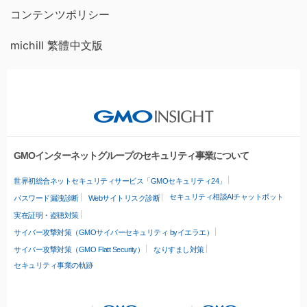
コンテンツポリシー
michill 繁體中文版
GMOインターネットグループのセキュリティ事業について
世界初総合ネットセキュリティサービス「GMOセキュリティ24」
セキュリティ相談AIチャットボット
パスワード漏洩診断
Webサイトリスク診断
実在証明・盗聴対策
サイバー攻撃対策（GMOサイバーセキュリティ byイエラエ）
サイバー攻撃対策（GMO Flatt Security）
なりすまし対策
セキュリティ事業の軌跡