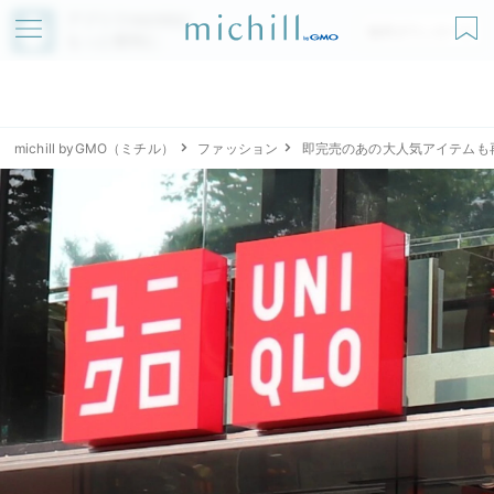
アプリでmichillが
無料ダウンロード
もっと便利に
michill byGMO（ミチル）
ファッション
即完売のあの大人気アイテムも