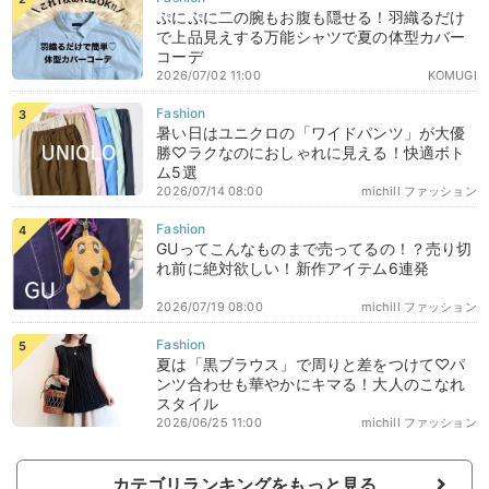
ぷにぷに二の腕もお腹も隠せる！羽織るだけ
で上品見えする万能シャツで夏の体型カバー
コーデ
2026/07/02 11:00
KOMUGI
暑い日はユニクロの「ワイドパンツ」が大優
勝♡ラクなのにおしゃれに見える！快適ボト
ム5選
2026/07/14 08:00
michill ファッション
GUってこんなものまで売ってるの！？売り切
れ前に絶対欲しい！新作アイテム6連発
2026/07/19 08:00
michill ファッション
夏は「黒ブラウス」で周りと差をつけて♡パ
ンツ合わせも華やかにキマる！大人のこなれ
スタイル
2026/06/25 11:00
michill ファッション
カテゴリランキングをもっと見る