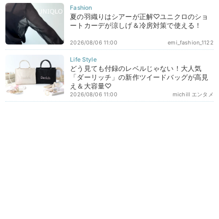
夏の羽織りはシアーが正解♡ユニクロのショ
ートカーデが涼しげ＆冷房対策で使える！
2026/08/06 11:00
emi_fashion_1122
どう見ても付録のレベルじゃない！大人気
「ダーリッチ」の新作ツイードバッグが高見
え＆大容量♡
2026/08/06 11:00
michill エンタメ