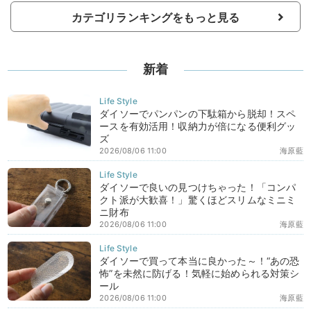
カテゴリランキングをもっと見る
新着
ダイソーでパンパンの下駄箱から脱却！スペ
ースを有効活用！収納力が倍になる便利グッ
ズ
2026/08/06 11:00
海原藍
ダイソーで良いの見つけちゃった！「コンパ
クト派が大歓喜！」驚くほどスリムなミニミ
ニ財布
2026/08/06 11:00
海原藍
ダイソーで買って本当に良かった～！“あの恐
怖”を未然に防げる！気軽に始められる対策シ
ール
2026/08/06 11:00
海原藍