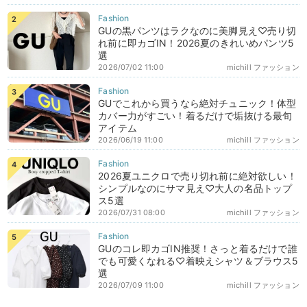
GUの黒パンツはラクなのに美脚見え♡売り切
れ前に即カゴIN！2026夏のきれいめパンツ5
選
2026/07/02 11:00
michill ファッション
GUでこれから買うなら絶対チュニック！体型
カバー力がすごい！着るだけで垢抜ける最旬
アイテム
2026/06/19 11:00
michill ファッション
2026夏ユニクロで売り切れ前に絶対欲しい！
シンプルなのにサマ見え♡大人の名品トップ
ス5選
2026/07/31 08:00
michill ファッション
GUのコレ即カゴIN推奨！さっと着るだけで誰
でも可愛くなれる♡着映えシャツ＆ブラウス5
選
2026/07/09 11:00
michill ファッション