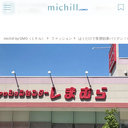
アプリでmichillが
無料ダウンロード
もっと便利に
michill byGMO（ミチル）
ファッション
はくだけで美脚効果バツグン！