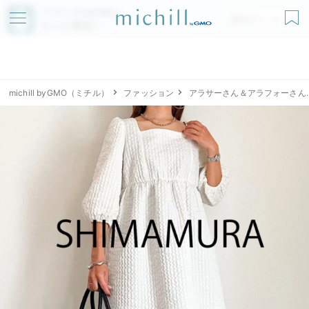
アプリでmichillが
無料ダウンロード
もっと便利に
michill byGMO（ミチル）
ファッション
アラサーさん＆アラフォーさん