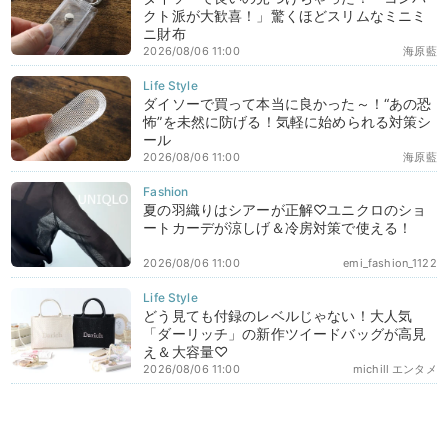
クト派が大歓喜！」驚くほどスリムなミニミ
ニ財布
2026/08/06 11:00
海原藍
ダイソーで買って本当に良かった～！“あの恐
怖”を未然に防げる！気軽に始められる対策シ
ール
2026/08/06 11:00
海原藍
夏の羽織りはシアーが正解♡ユニクロのショ
ートカーデが涼しげ＆冷房対策で使える！
2026/08/06 11:00
emi_fashion_1122
どう見ても付録のレベルじゃない！大人気
「ダーリッチ」の新作ツイードバッグが高見
え＆大容量♡
2026/08/06 11:00
michill エンタメ