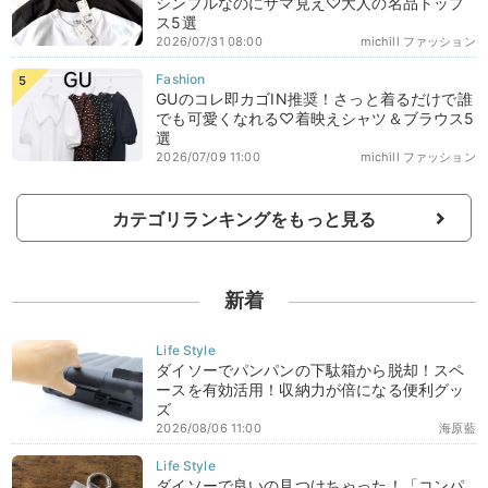
シンプルなのにサマ見え♡大人の名品トップ
ス5選
2026/07/31 08:00
michill ファッション
GUのコレ即カゴIN推奨！さっと着るだけで誰
でも可愛くなれる♡着映えシャツ＆ブラウス5
選
2026/07/09 11:00
michill ファッション
カテゴリランキングをもっと見る
新着
ダイソーでパンパンの下駄箱から脱却！スペ
ースを有効活用！収納力が倍になる便利グッ
ズ
2026/08/06 11:00
海原藍
ダイソーで良いの見つけちゃった！「コンパ