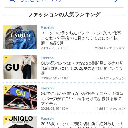
ファッションの人気ランキング
ユニクロのラクちんパンツ…マジでいい仕事
するわ～♡手抜きに見えなくてとにかく快
適！名品5選
2026/08/02 11:00
michill ファッション
GUの黒パンツはラクなのに美脚見え♡売り切
れ前に即カゴIN！2026夏のきれいめパンツ5
選
2026/07/02 11:00
michill ファッション
GUでこれから買うなら絶対チュニック！体型
カバー力がすごい！着るだけで垢抜ける最旬
アイテム
2026/06/19 11:00
michill ファッション
2026夏ユニクロで売り切れ前に絶対欲しい！