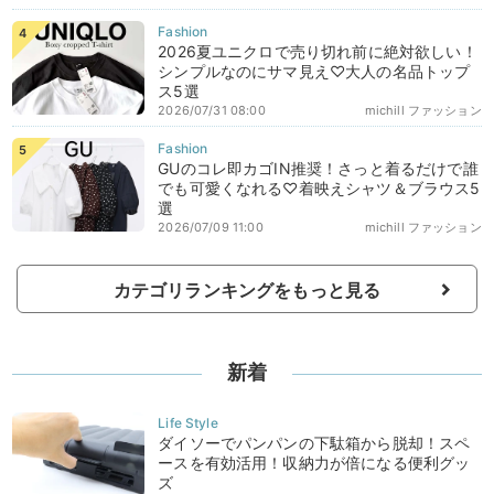
2026夏ユニクロで売り切れ前に絶対欲しい！
シンプルなのにサマ見え♡大人の名品トップ
ス5選
2026/07/31 08:00
michill ファッション
GUのコレ即カゴIN推奨！さっと着るだけで誰
でも可愛くなれる♡着映えシャツ＆ブラウス5
選
2026/07/09 11:00
michill ファッション
カテゴリランキングをもっと見る
新着
ダイソーでパンパンの下駄箱から脱却！スペ
ースを有効活用！収納力が倍になる便利グッ
ズ