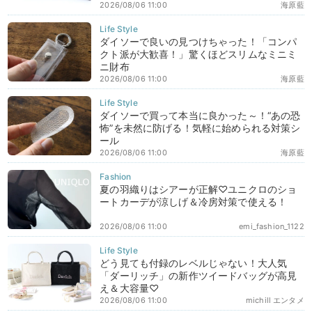
2026/08/06 11:00
海原藍
ダイソーで良いの見つけちゃった！「コンパ
クト派が大歓喜！」驚くほどスリムなミニミ
ニ財布
2026/08/06 11:00
海原藍
ダイソーで買って本当に良かった～！“あの恐
怖”を未然に防げる！気軽に始められる対策シ
ール
2026/08/06 11:00
海原藍
夏の羽織りはシアーが正解♡ユニクロのショ
ートカーデが涼しげ＆冷房対策で使える！
2026/08/06 11:00
emi_fashion_1122
どう見ても付録のレベルじゃない！大人気
「ダーリッチ」の新作ツイードバッグが高見
え＆大容量♡
2026/08/06 11:00
michill エンタメ