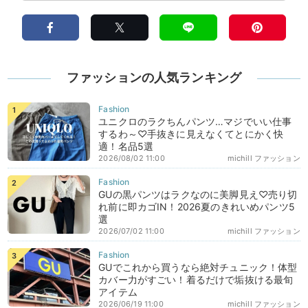
ファッションの人気ランキング
ユニクロのラクちんパンツ…マジでいい仕事
するわ～♡手抜きに見えなくてとにかく快
適！名品5選
2026/08/02 11:00
michill ファッション
GUの黒パンツはラクなのに美脚見え♡売り切
れ前に即カゴIN！2026夏のきれいめパンツ5
選
2026/07/02 11:00
michill ファッション
GUでこれから買うなら絶対チュニック！体型
カバー力がすごい！着るだけで垢抜ける最旬
アイテム
2026/06/19 11:00
michill ファッション