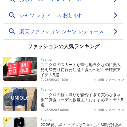
ファッションの人気ランキング
ユニクロのスカートが着心地ラクなのに美人
見え♡売り切れ要注意！夏のヘビロテ確実ア
イテム5選
2026/06/30 11:00
michill ファッション
ユニクロの軽羽織りが優秀すぎて買わなきゃ
損♡真夏コーデの救世主！おすすめアイテム5
選
2026/08/03 08:00
michill ファッション
2026夏、黒トップスはGUのこの3着だけあれ