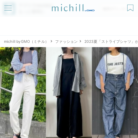
アプリでmichillが
無料ダウンロード
もっと便利に
michill byGMO（ミチル）
ファッション
2023夏「ストライプシャツ