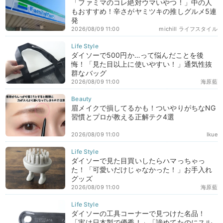
「ファミマのコレ絶対ウマいやつ！」中の人
もおすすめ！辛さがヤミツキの推しグルメ5連
発
2026/08/09 11:00
michill ライフスタイル
ダイソーで500円か…って悩んだことを後
悔！「見た目以上に使いやすい！」通気性抜
群なバッグ
2026/08/09 11:00
海原藍
眉メイクで損してるかも！ついやりがちなNG
習慣とプロが教える正解テク4選
2026/08/09 11:00
Ikue
ダイソーで見た目買いしたらハマっちゃっ
た！「可愛いだけじゃなかった！」お手入れ
グッズ
2026/08/09 11:00
海原藍
ダイソーの工具コーナーで見つけた名品！
「実は日本製で優秀！」「諦めてたのにスル