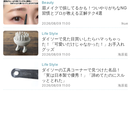
眉メイクで損してるかも！ついやりがちなNG
習慣とプロが教える正解テク4選
2026/08/09 11:00
Ikue
ダイソーで見た目買いしたらハマっちゃっ
た！「可愛いだけじゃなかった！」お手入れ
グッズ
2026/08/09 11:00
海原藍
ダイソーの工具コーナーで見つけた名品！
「実は日本製で優秀！」「諦めてたのにスル
ッととれた」
2026/08/09 11:00
海原藍