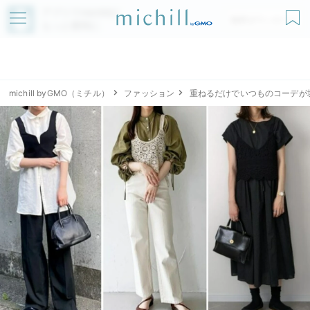
アプリでmichillが
無料ダウンロード
もっと便利に
michill byGMO（ミチル）
ファッション
重ねるだけでいつものコーデが