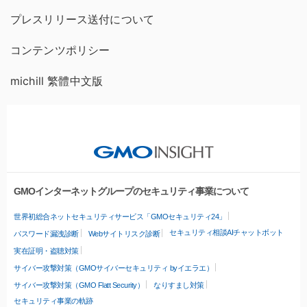
プレスリリース送付について
コンテンツポリシー
michill 繁體中文版
GMOインターネットグループのセキュリティ事業について
世界初総合ネットセキュリティサービス「GMOセキュリティ24」
セキュリティ相談AIチャットボット
パスワード漏洩診断
Webサイトリスク診断
実在証明・盗聴対策
サイバー攻撃対策（GMOサイバーセキュリティ byイエラエ）
サイバー攻撃対策（GMO Flatt Security）
なりすまし対策
セキュリティ事業の軌跡