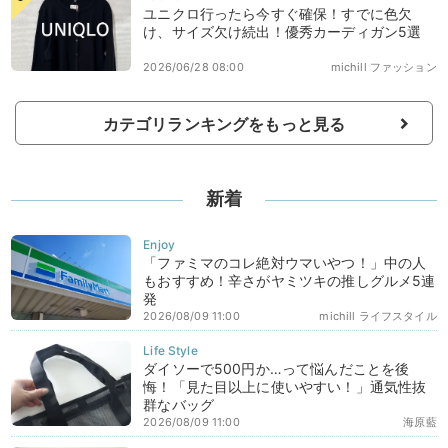
ユニクロ行ったら今すぐ確保！すでに色欠
け、サイズ欠け続出！優秀カーディガン5選
2026/06/28 08:00
michill ファッション
カテゴリランキングをもっと見る
新着
「ファミマのコレ絶対ウマいやつ！」中の人
もおすすめ！辛さがヤミツキの推しグルメ5連
発
2026/08/09 11:00
michill ライフスタイル
ダイソーで500円か…って悩んだことを後
悔！「見た目以上に使いやすい！」通気性抜
群なバッグ
2026/08/09 11:00
海原藍