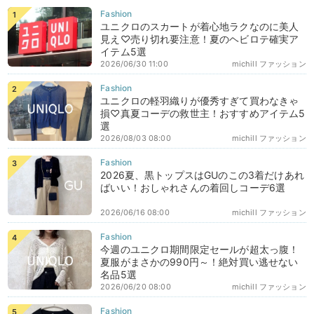
ユニクロのスカートが着心地ラクなのに美人
見え♡売り切れ要注意！夏のヘビロテ確実ア
イテム5選
2026/06/30 11:00
michill ファッション
ユニクロの軽羽織りが優秀すぎて買わなきゃ
損♡真夏コーデの救世主！おすすめアイテム5
選
2026/08/03 08:00
michill ファッション
2026夏、黒トップスはGUのこの3着だけあれ
ばいい！おしゃれさんの着回しコーデ6選
2026/06/16 08:00
michill ファッション
今週のユニクロ期間限定セールが超太っ腹！
夏服がまさかの990円～！絶対買い逃せない
名品5選
2026/06/20 08:00
michill ファッション