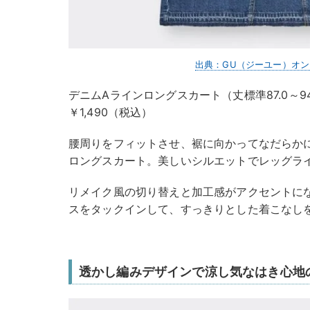
出典：GU（ジーユー）オ
デニムAラインロングスカート（丈標準87.0～94
￥1,490（税込）
腰周りをフィットさせ、裾に向かってなだらか
ロングスカート。美しいシルエットでレッグラ
リメイク風の切り替えと加工感がアクセントに
スをタックインして、すっきりとした着こなし
透かし編みデザインで涼し気なはき心地