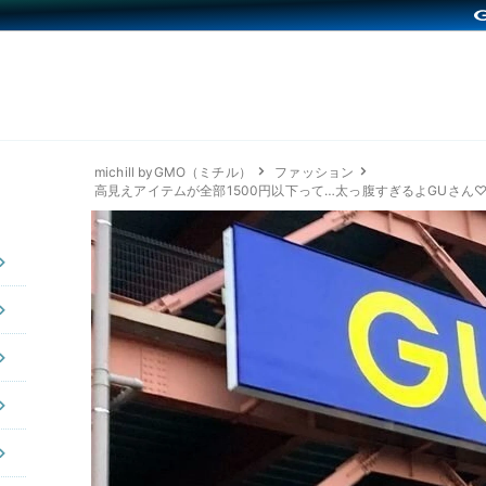
michill byGMO（ミチル）
ファッション
高見えアイテムが全部1500円以下って…太っ腹すぎるよGUさん