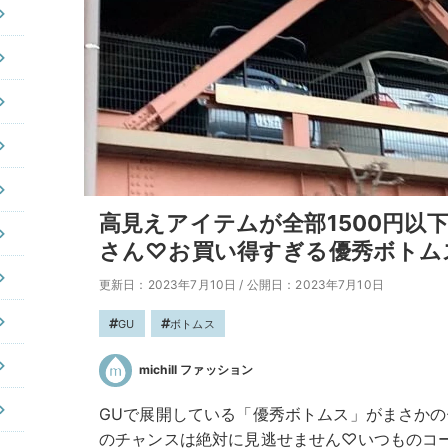
高見えアイテムが全部1500円以
さん♡お買い得すぎる優秀ボトム
更新日：2023年7月10日
/
公開日：2023年7月10日
GU
ボトムス
michill ファッション
GUで展開している「優秀ボトムス」がまさかの
のチャンスは絶対に見逃せません♡いつものコ