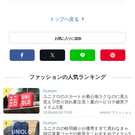
トップへ戻る
ファッションの人気ランキング
ユニクロのスカートが着心地ラクなのに美人
見え♡売り切れ要注意！夏のヘビロテ確実ア
イテム5選
2026/06/30 11:00
michill ファッション
ユニクロの軽羽織りが優秀すぎて買わなきゃ
損♡真夏コーデの救世主！おすすめアイテム5