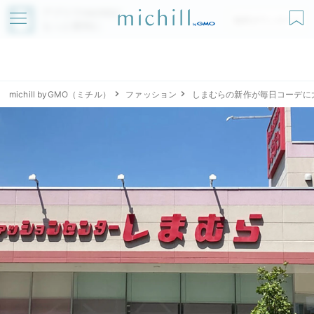
アプリでmichillが
無料ダウンロード
もっと便利に
michill byGMO（ミチル）
ファッション
しまむらの新作が毎日コーデに