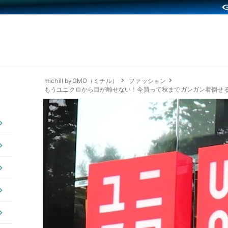
michill byGMO（ミチル）
ファッション
もうユニクロから目が離せない！今買って秋までガンガン着倒せ